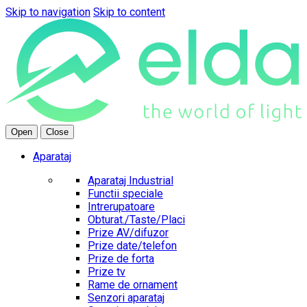
Skip to navigation
Skip to content
Open
Close
Aparataj
Aparataj Industrial
Functii speciale
Intrerupatoare
Obturat./Taste/Placi
Prize AV/difuzor
Prize date/telefon
Prize de forta
Prize tv
Rame de ornament
Senzori aparataj