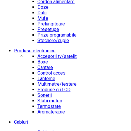
Cordon alimentare
Doze
Dulii
Mufe
Prelungitoare
Presetupe
Prize programabile
Stechere/cuple
Produse electronice
Accesorii tv/satelit
Boxe
Cantare
Control acces
Lanterne
Multimetre/testere
Produse cu LCD
Sonerii
Statii meteo
Termostate
Aromaterapie
Cabluri