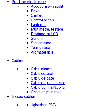
Produse electronice
Accesorii tv/satelit
Boxe
Cantare
Control acces
Lanterne
Multimetre/testere
Produse cu LCD
Sonerii
Statii meteo
Termostate
Aromaterapie
Cabluri
Cablu alarma
Cablu coaxial
Cablu de date
Cablu de joasa tens.
Cablu semnal.&contr.
Conduct. pt.inst.el.
Trasee cabluri
Jgheaburi PVC