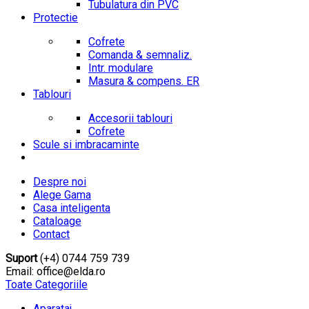
Tubulatura din PVC
Protectie
Cofrete
Comanda & semnaliz.
Intr. modulare
Masura & compens. ER
Tablouri
Accesorii tablouri
Cofrete
Scule si imbracaminte
Despre noi
Alege Gama
Casa inteligenta
Cataloage
Contact
Suport
(+4) 0744 759 739
Email: office@elda.ro
Toate Categoriile
Aparataj