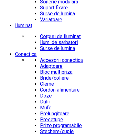
Sonerie modulara
Suport fixare
Surse de lumina
Variatoare
Iluminat
Corpuri de iluminat
Ilum. de sarbatori
Surse de lumina
Conectica
Accesorii conectica
Adaptoare
Bloc multipriza
Bride/coliere
Cleme
Cordon alimentare
Doze
Dulii
Mufe
Prelungitoare
Presetupe
Prize programabile
Stechere/cuple