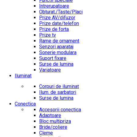
Functii speciale
Intrerupatoare
Obturat./Taste/Placi
Prize AV/difuzor
Prize date/telefon
Prize de forta
Prize tv
Rame de ornament
Senzori aparataj
Sonerie modulara
Suport fixare
Surse de lumina
Variatoare
Iluminat
Corpuri de iluminat
Ilum. de sarbatori
Surse de lumina
Conectica
Accesorii conectica
Adaptoare
Bloc multipriza
Bride/coliere
Cleme