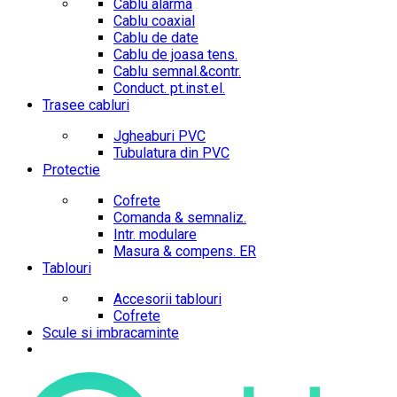
Cablu alarma
Cablu coaxial
Cablu de date
Cablu de joasa tens.
Cablu semnal.&contr.
Conduct. pt.inst.el.
Trasee cabluri
Jgheaburi PVC
Tubulatura din PVC
Protectie
Cofrete
Comanda & semnaliz.
Intr. modulare
Masura & compens. ER
Tablouri
Accesorii tablouri
Cofrete
Scule si imbracaminte