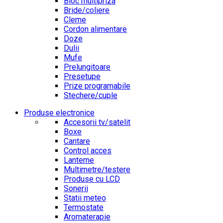
Bloc multipriza
Bride/coliere
Cleme
Cordon alimentare
Doze
Dulii
Mufe
Prelungitoare
Presetupe
Prize programabile
Stechere/cuple
Produse electronice
Accesorii tv/satelit
Boxe
Cantare
Control acces
Lanterne
Multimetre/testere
Produse cu LCD
Sonerii
Statii meteo
Termostate
Aromaterapie