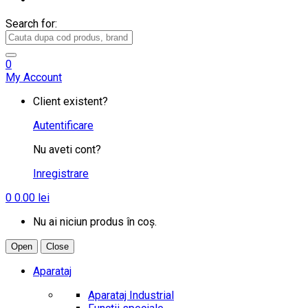
Search for:
0
My Account
Client existent?
Autentificare
Nu aveti cont?
Inregistrare
0
0.00
lei
Nu ai niciun produs în coș.
Open
Close
Aparataj
Aparataj Industrial