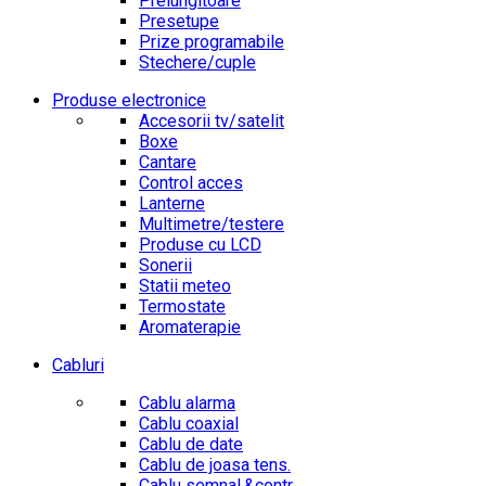
Prelungitoare
Presetupe
Prize programabile
Stechere/cuple
Produse electronice
Accesorii tv/satelit
Boxe
Cantare
Control acces
Lanterne
Multimetre/testere
Produse cu LCD
Sonerii
Statii meteo
Termostate
Aromaterapie
Cabluri
Cablu alarma
Cablu coaxial
Cablu de date
Cablu de joasa tens.
Cablu semnal.&contr.