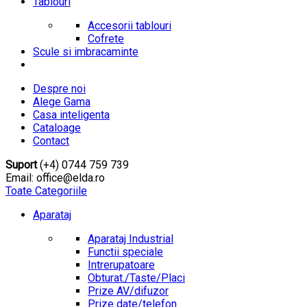
Tablouri
Accesorii tablouri
Cofrete
Scule si imbracaminte
Despre noi
Alege Gama
Casa inteligenta
Cataloage
Contact
Suport
(+4) 0744 759 739
Email: office@elda.ro
Toate Categoriile
Aparataj
Aparataj Industrial
Functii speciale
Intrerupatoare
Obturat./Taste/Placi
Prize AV/difuzor
Prize date/telefon