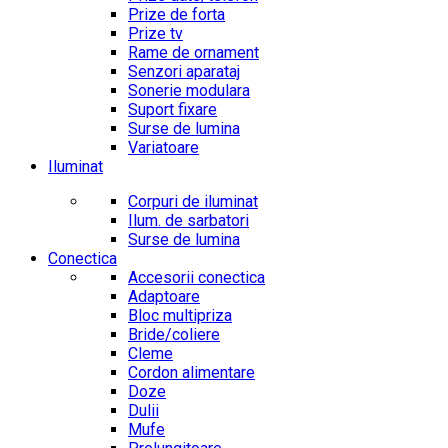
Prize de forta
Prize tv
Rame de ornament
Senzori aparataj
Sonerie modulara
Suport fixare
Surse de lumina
Variatoare
Iluminat
Corpuri de iluminat
Ilum. de sarbatori
Surse de lumina
Conectica
Accesorii conectica
Adaptoare
Bloc multipriza
Bride/coliere
Cleme
Cordon alimentare
Doze
Dulii
Mufe