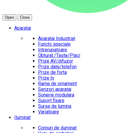
Open
Close
Aparataj
Aparataj Industrial
Functii speciale
Intrerupatoare
Obturat./Taste/Placi
Prize AV/difuzor
Prize date/telefon
Prize de forta
Prize tv
Rame de ornament
Senzori aparataj
Sonerie modulara
Suport fixare
Surse de lumina
Variatoare
Iluminat
Corpuri de iluminat