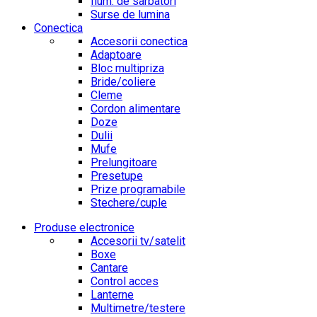
Ilum. de sarbatori
Surse de lumina
Conectica
Accesorii conectica
Adaptoare
Bloc multipriza
Bride/coliere
Cleme
Cordon alimentare
Doze
Dulii
Mufe
Prelungitoare
Presetupe
Prize programabile
Stechere/cuple
Produse electronice
Accesorii tv/satelit
Boxe
Cantare
Control acces
Lanterne
Multimetre/testere