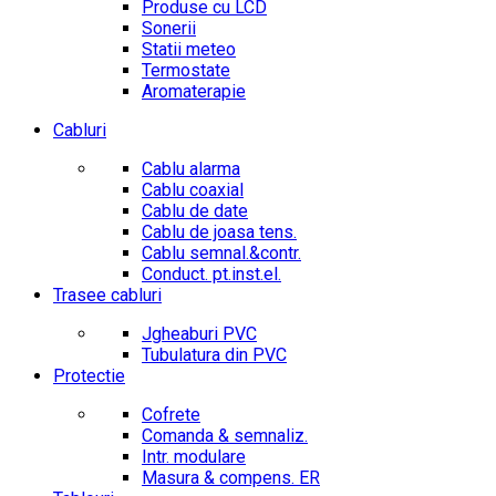
Produse cu LCD
Sonerii
Statii meteo
Termostate
Aromaterapie
Cabluri
Cablu alarma
Cablu coaxial
Cablu de date
Cablu de joasa tens.
Cablu semnal.&contr.
Conduct. pt.inst.el.
Trasee cabluri
Jgheaburi PVC
Tubulatura din PVC
Protectie
Cofrete
Comanda & semnaliz.
Intr. modulare
Masura & compens. ER