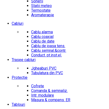
Sonerii
Statii meteo
Termostate
Aromaterapie
Cabluri
Cablu alarma
Cablu coaxial
Cablu de date
Cablu de joasa tens.
Cablu semnal.&contr.
Conduct. pt.inst.el.
Trasee cabluri
Jgheaburi PVC
Tubulatura din PVC
Protectie
Cofrete
Comanda & semnaliz.
Intr. modulare
Masura & compens. ER
Tablouri