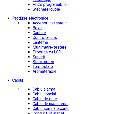
Prize programabile
Stechere/cuple
Produse electronice
Accesorii tv/satelit
Boxe
Cantare
Control acces
Lanterne
Multimetre/testere
Produse cu LCD
Sonerii
Statii meteo
Termostate
Aromaterapie
Cabluri
Cablu alarma
Cablu coaxial
Cablu de date
Cablu de joasa tens.
Cablu semnal.&contr.
Conduct. pt.inst.el.