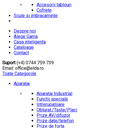
Accesorii tablouri
Cofrete
Scule si imbracaminte
Despre noi
Alege Gama
Casa inteligenta
Cataloage
Contact
Suport
(+4) 0744 759 739
Email: office@elda.ro
Toate Categoriile
Aparataj
Aparataj Industrial
Functii speciale
Intrerupatoare
Obturat./Taste/Placi
Prize AV/difuzor
Prize date/telefon
Prize de forta