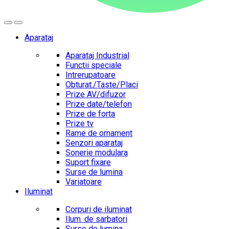
Aparataj
Aparataj Industrial
Functii speciale
Intrerupatoare
Obturat./Taste/Placi
Prize AV/difuzor
Prize date/telefon
Prize de forta
Prize tv
Rame de ornament
Senzori aparataj
Sonerie modulara
Suport fixare
Surse de lumina
Variatoare
Iluminat
Corpuri de iluminat
Ilum. de sarbatori
Surse de lumina