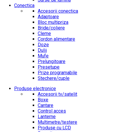
Conectica
Accesorii conectica
Adaptoare
Bloc multipriza
Bride/coliere
Cleme
Cordon alimentare
Doze
Dulii
Mufe
Prelungitoare
Presetupe
Prize programabile
Stechere/cuple
Produse electronice
Accesorii tv/satelit
Boxe
Cantare
Control acces
Lanterne
Multimetre/testere
Produse cu LCD