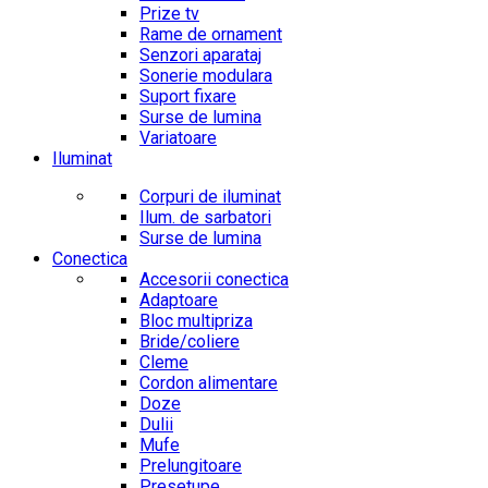
Prize tv
Rame de ornament
Senzori aparataj
Sonerie modulara
Suport fixare
Surse de lumina
Variatoare
Iluminat
Corpuri de iluminat
Ilum. de sarbatori
Surse de lumina
Conectica
Accesorii conectica
Adaptoare
Bloc multipriza
Bride/coliere
Cleme
Cordon alimentare
Doze
Dulii
Mufe
Prelungitoare
Presetupe