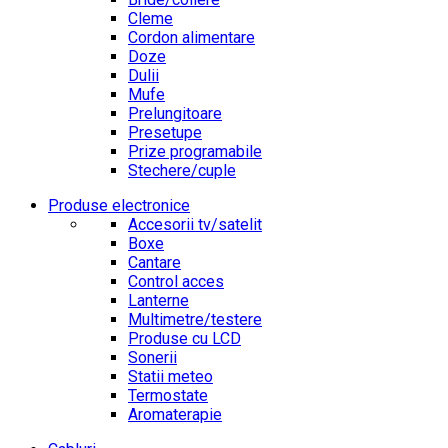
Cleme
Cordon alimentare
Doze
Dulii
Mufe
Prelungitoare
Presetupe
Prize programabile
Stechere/cuple
Produse electronice
Accesorii tv/satelit
Boxe
Cantare
Control acces
Lanterne
Multimetre/testere
Produse cu LCD
Sonerii
Statii meteo
Termostate
Aromaterapie