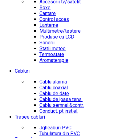
Accesorii tv/satelit
Boxe
Cantare
Control acces
Lanterne
Multimetre/testere
Produse cu LCD
Sonerii
Statii meteo
Termostate
Aromaterapie
Cabluri
Cablu alarma
Cablu coaxial
Cablu de date
Cablu de joasa tens.
Cablu semnal.&contr.
Conduct. pt.inst.el.
Trasee cabluri
Jgheaburi PVC
Tubulatura din PVC