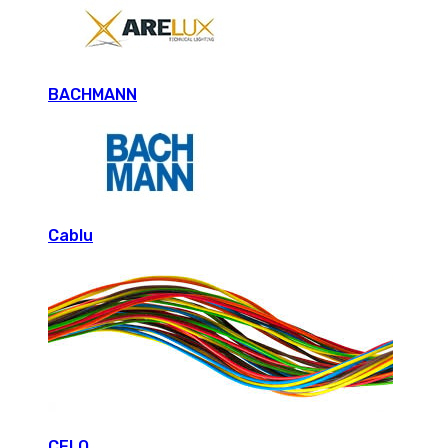
BACHMANN
Cablu
CELO