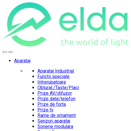
Skip
Skip
to
to
navigation
content
Aparataj
Aparataj Industrial
Functii speciale
Intrerupatoare
Obturat./Taste/Placi
Prize AV/difuzor
Prize date/telefon
Prize de forta
Prize tv
Rame de ornament
Senzori aparataj
Sonerie modulara