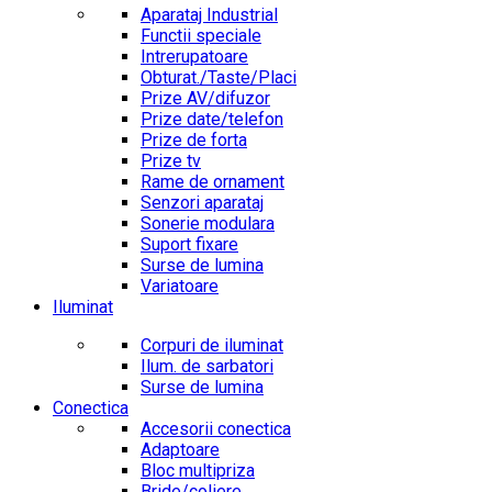
Aparataj Industrial
Functii speciale
Intrerupatoare
Obturat./Taste/Placi
Prize AV/difuzor
Prize date/telefon
Prize de forta
Prize tv
Rame de ornament
Senzori aparataj
Sonerie modulara
Suport fixare
Surse de lumina
Variatoare
Iluminat
Corpuri de iluminat
Ilum. de sarbatori
Surse de lumina
Conectica
Accesorii conectica
Adaptoare
Bloc multipriza
Bride/coliere