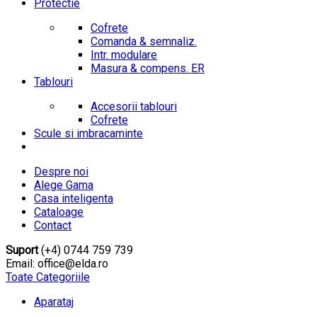
Protectie
Cofrete
Comanda & semnaliz.
Intr. modulare
Masura & compens. ER
Tablouri
Accesorii tablouri
Cofrete
Scule si imbracaminte
Despre noi
Alege Gama
Casa inteligenta
Cataloage
Contact
Suport
(+4) 0744 759 739
Email: office@elda.ro
Toate Categoriile
Aparataj