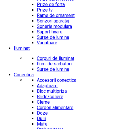
Prize de forta
Prize tv
Rame de ornament
Senzori aparataj
Sonerie modulara
Suport fixare
Surse de lumina
Variatoare
Iluminat
Corpuri de iluminat
Ilum. de sarbatori
Surse de lumina
Conectica
Accesorii conectica
Adaptoare
Bloc multipriza
Bride/coliere
Cleme
Cordon alimentare
Doze
Dulii
Mufe