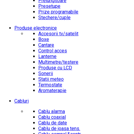
Prelungitoare
Presetupe
Prize programabile
Stechere/cuple
Produse electronice
Accesorii tv/satelit
Boxe
Cantare
Control acces
Lanterne
Multimetre/testere
Produse cu LCD
Sonerii
Statii meteo
Termostate
Aromaterapie
Cabluri
Cablu alarma
Cablu coaxial
Cablu de date
Cablu de joasa tens.