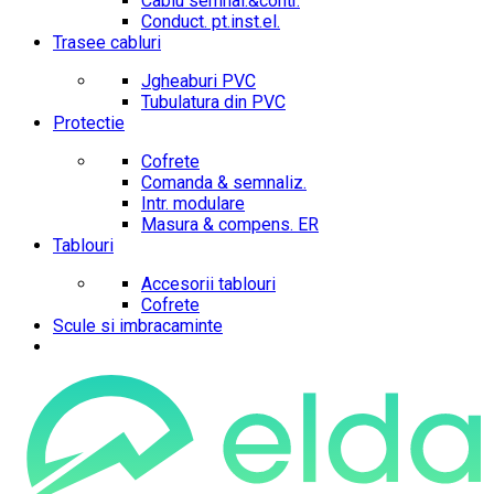
Cablu semnal.&contr.
Conduct. pt.inst.el.
Trasee cabluri
Jgheaburi PVC
Tubulatura din PVC
Protectie
Cofrete
Comanda & semnaliz.
Intr. modulare
Masura & compens. ER
Tablouri
Accesorii tablouri
Cofrete
Scule si imbracaminte