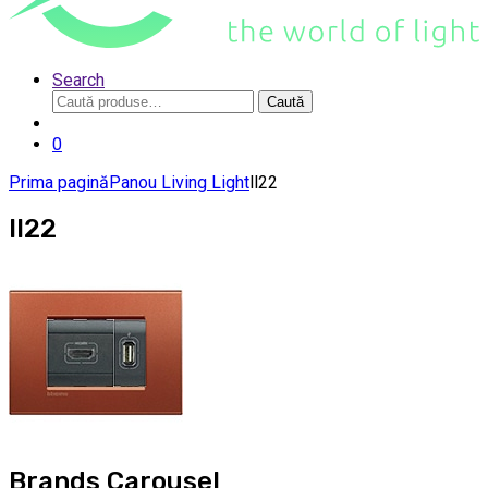
Search
Caută
Caută
după:
0
Prima pagină
Panou Living Light
ll22
ll22
Brands Carousel