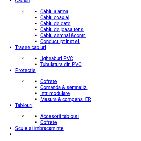
Cabluri
Cablu alarma
Cablu coaxial
Cablu de date
Cablu de joasa tens.
Cablu semnal.&contr.
Conduct. pt.inst.el.
Trasee cabluri
Jgheaburi PVC
Tubulatura din PVC
Protectie
Cofrete
Comanda & semnaliz.
Intr. modulare
Masura & compens. ER
Tablouri
Accesorii tablouri
Cofrete
Scule si imbracaminte