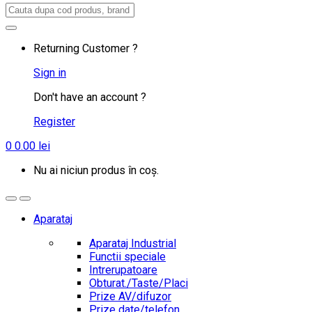
Search
for:
Returning Customer ?
Sign in
Don't have an account ?
Register
0
0.00
lei
Nu ai niciun produs în coș.
Aparataj
Aparataj Industrial
Functii speciale
Intrerupatoare
Obturat./Taste/Placi
Prize AV/difuzor
Prize date/telefon