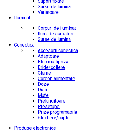
Suport fixare
Surse de lumina
Variatoare
Iluminat
Corpuri de iluminat
Ilum. de sarbatori
Surse de lumina
Conectica
Accesorii conectica
Adaptoare
Bloc multipriza
Bride/coliere
Cleme
Cordon alimentare
Doze
Dulii
Mufe
Prelungitoare
Presetupe
Prize programabile
Stechere/cuple
Produse electronice