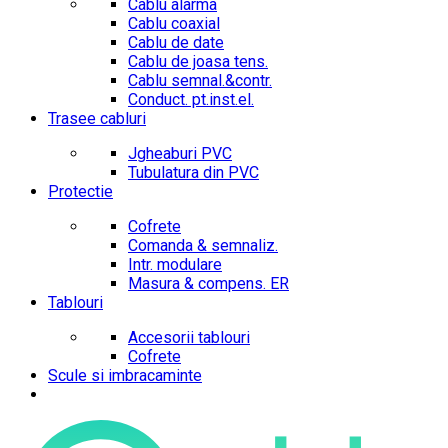
Cablu alarma
Cablu coaxial
Cablu de date
Cablu de joasa tens.
Cablu semnal.&contr.
Conduct. pt.inst.el.
Trasee cabluri
Jgheaburi PVC
Tubulatura din PVC
Protectie
Cofrete
Comanda & semnaliz.
Intr. modulare
Masura & compens. ER
Tablouri
Accesorii tablouri
Cofrete
Scule si imbracaminte