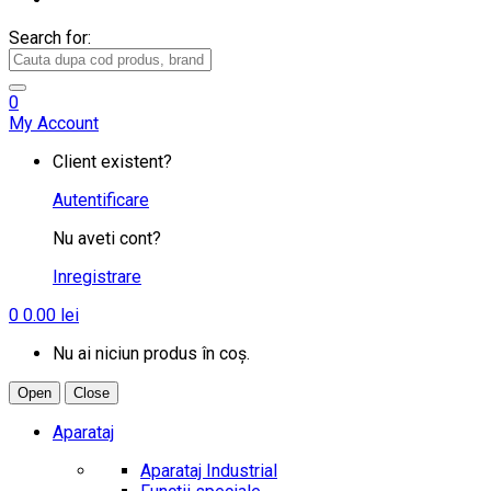
Search for:
0
My Account
Client existent?
Autentificare
Nu aveti cont?
Inregistrare
0
0.00
lei
Nu ai niciun produs în coș.
Open
Close
Aparataj
Aparataj Industrial