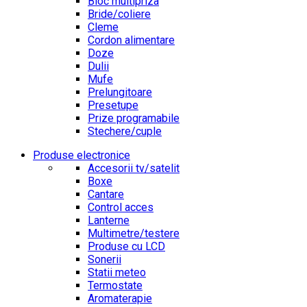
Bloc multipriza
Bride/coliere
Cleme
Cordon alimentare
Doze
Dulii
Mufe
Prelungitoare
Presetupe
Prize programabile
Stechere/cuple
Produse electronice
Accesorii tv/satelit
Boxe
Cantare
Control acces
Lanterne
Multimetre/testere
Produse cu LCD
Sonerii
Statii meteo
Termostate
Aromaterapie