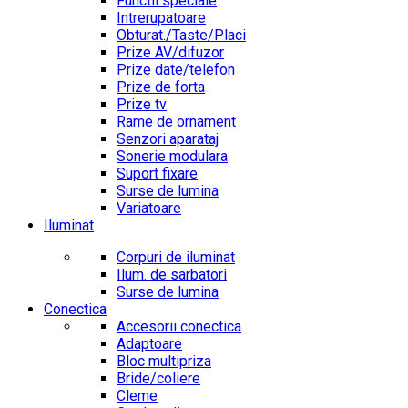
Functii speciale
Intrerupatoare
Obturat./Taste/Placi
Prize AV/difuzor
Prize date/telefon
Prize de forta
Prize tv
Rame de ornament
Senzori aparataj
Sonerie modulara
Suport fixare
Surse de lumina
Variatoare
Iluminat
Corpuri de iluminat
Ilum. de sarbatori
Surse de lumina
Conectica
Accesorii conectica
Adaptoare
Bloc multipriza
Bride/coliere
Cleme