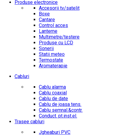
Produse electronice
Accesorii tv/satelit
Boxe
Cantare
Control acces
Lanterne
Multimetre/testere
Produse cu LCD
Sonerii
Statii meteo
Termostate
Aromaterapie
Cabluri
Cablu alarma
Cablu coaxial
Cablu de date
Cablu de joasa tens.
Cablu semnal.&contr.
Conduct. pt.inst.el.
Trasee cabluri
Jgheaburi PVC