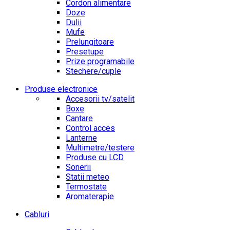
Cordon alimentare
Doze
Dulii
Mufe
Prelungitoare
Presetupe
Prize programabile
Stechere/cuple
Produse electronice
Accesorii tv/satelit
Boxe
Cantare
Control acces
Lanterne
Multimetre/testere
Produse cu LCD
Sonerii
Statii meteo
Termostate
Aromaterapie
Cabluri