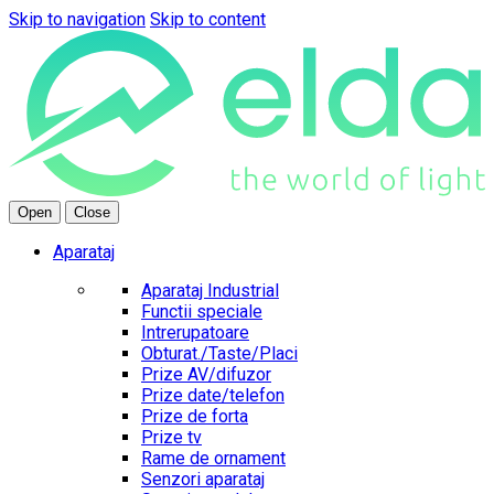
Skip to navigation
Skip to content
Open
Close
Aparataj
Aparataj Industrial
Functii speciale
Intrerupatoare
Obturat./Taste/Placi
Prize AV/difuzor
Prize date/telefon
Prize de forta
Prize tv
Rame de ornament
Senzori aparataj