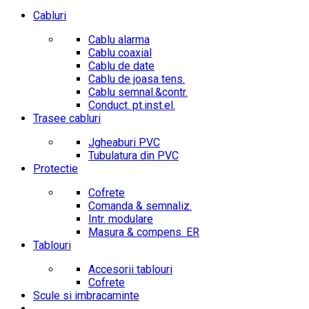
Cabluri
Cablu alarma
Cablu coaxial
Cablu de date
Cablu de joasa tens.
Cablu semnal.&contr.
Conduct. pt.inst.el.
Trasee cabluri
Jgheaburi PVC
Tubulatura din PVC
Protectie
Cofrete
Comanda & semnaliz.
Intr. modulare
Masura & compens. ER
Tablouri
Accesorii tablouri
Cofrete
Scule si imbracaminte