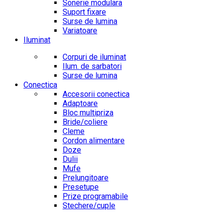
Sonerie modulara
Suport fixare
Surse de lumina
Variatoare
Iluminat
Corpuri de iluminat
Ilum. de sarbatori
Surse de lumina
Conectica
Accesorii conectica
Adaptoare
Bloc multipriza
Bride/coliere
Cleme
Cordon alimentare
Doze
Dulii
Mufe
Prelungitoare
Presetupe
Prize programabile
Stechere/cuple