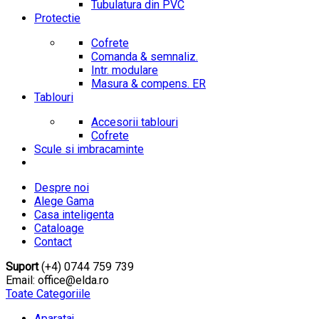
Tubulatura din PVC
Protectie
Cofrete
Comanda & semnaliz.
Intr. modulare
Masura & compens. ER
Tablouri
Accesorii tablouri
Cofrete
Scule si imbracaminte
Despre noi
Alege Gama
Casa inteligenta
Cataloage
Contact
Suport
(+4) 0744 759 739
Email: office@elda.ro
Toate Categoriile
Aparataj