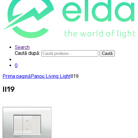
Search
Caută după:
Caută
0
Prima pagină
Panou Living Light
ll19
ll19