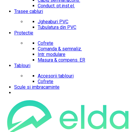
Cablu semnal.&contr.
Conduct. pt.inst.el.
Trasee cabluri
Jgheaburi PVC
Tubulatura din PVC
Protectie
Cofrete
Comanda & semnaliz.
Intr. modulare
Masura & compens. ER
Tablouri
Accesorii tablouri
Cofrete
Scule si imbracaminte