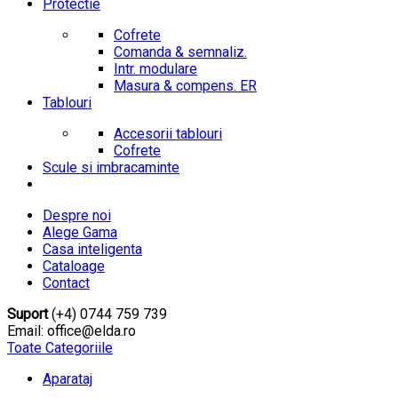
Protectie
Cofrete
Comanda & semnaliz.
Intr. modulare
Masura & compens. ER
Tablouri
Accesorii tablouri
Cofrete
Scule si imbracaminte
Despre noi
Alege Gama
Casa inteligenta
Cataloage
Contact
Suport
(+4) 0744 759 739
Email: office@elda.ro
Toate Categoriile
Aparataj