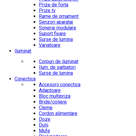
Prize de forta
Prize tv
Rame de ornament
Senzori aparataj
Sonerie modulara
Suport fixare
Surse de lumina
Variatoare
Iluminat
Corpuri de iluminat
Ilum. de sarbatori
Surse de lumina
Conectica
Accesorii conectica
Adaptoare
Bloc multipriza
Bride/coliere
Cleme
Cordon alimentare
Doze
Dulii
Mufe