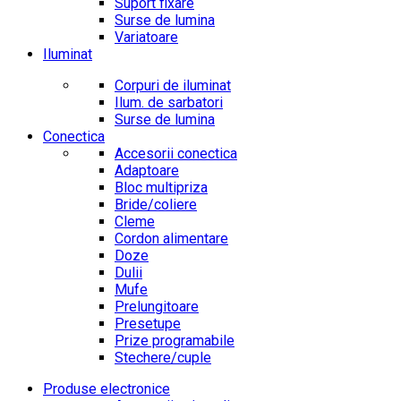
Suport fixare
Surse de lumina
Variatoare
Iluminat
Corpuri de iluminat
Ilum. de sarbatori
Surse de lumina
Conectica
Accesorii conectica
Adaptoare
Bloc multipriza
Bride/coliere
Cleme
Cordon alimentare
Doze
Dulii
Mufe
Prelungitoare
Presetupe
Prize programabile
Stechere/cuple
Produse electronice