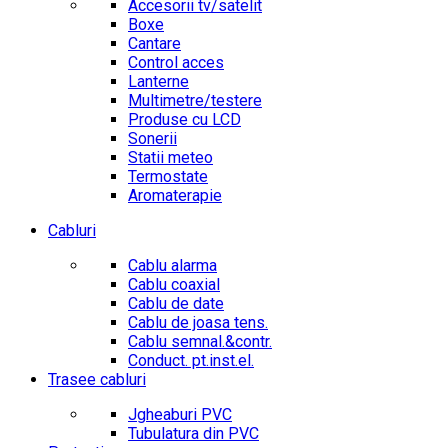
Accesorii tv/satelit
Boxe
Cantare
Control acces
Lanterne
Multimetre/testere
Produse cu LCD
Sonerii
Statii meteo
Termostate
Aromaterapie
Cabluri
Cablu alarma
Cablu coaxial
Cablu de date
Cablu de joasa tens.
Cablu semnal.&contr.
Conduct. pt.inst.el.
Trasee cabluri
Jgheaburi PVC
Tubulatura din PVC