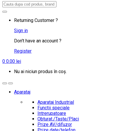
Search
for:
Returning Customer ?
Sign in
Don't have an account ?
Register
0
0.00
lei
Nu ai niciun produs în coș.
Aparataj
Aparataj Industrial
Functii speciale
Intrerupatoare
Obturat./Taste/Placi
Prize AV/difuzor
Prize date/telefon