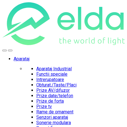
Skip
Skip
to
to
navigation
content
Aparataj
Aparataj Industrial
Functii speciale
Intrerupatoare
Obturat./Taste/Placi
Prize AV/difuzor
Prize date/telefon
Prize de forta
Prize tv
Rame de ornament
Senzori aparataj
Sonerie modulara