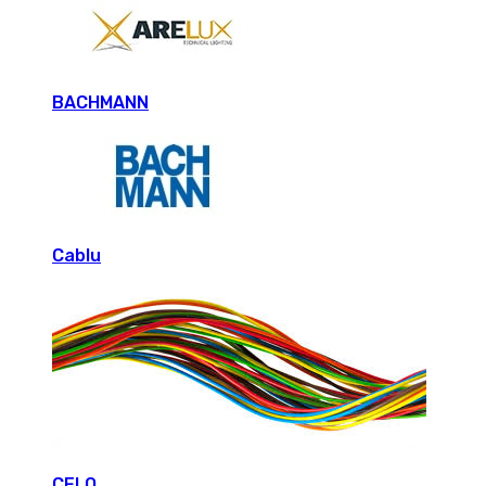
BACHMANN
Cablu
CELO