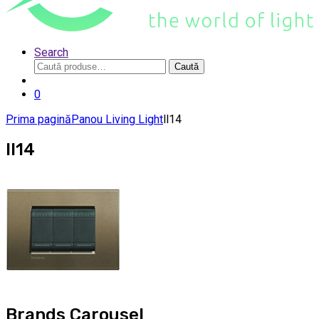
Search
Caută
Caută
după:
0
Prima pagină
Panou Living Light
ll14
ll14
Brands Carousel