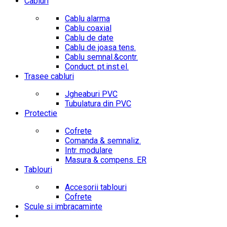
Cabluri
Cablu alarma
Cablu coaxial
Cablu de date
Cablu de joasa tens.
Cablu semnal.&contr.
Conduct. pt.inst.el.
Trasee cabluri
Jgheaburi PVC
Tubulatura din PVC
Protectie
Cofrete
Comanda & semnaliz.
Intr. modulare
Masura & compens. ER
Tablouri
Accesorii tablouri
Cofrete
Scule si imbracaminte