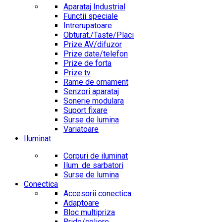
Aparataj Industrial
Functii speciale
Intrerupatoare
Obturat./Taste/Placi
Prize AV/difuzor
Prize date/telefon
Prize de forta
Prize tv
Rame de ornament
Senzori aparataj
Sonerie modulara
Suport fixare
Surse de lumina
Variatoare
Iluminat
Corpuri de iluminat
Ilum. de sarbatori
Surse de lumina
Conectica
Accesorii conectica
Adaptoare
Bloc multipriza
Bride/coliere