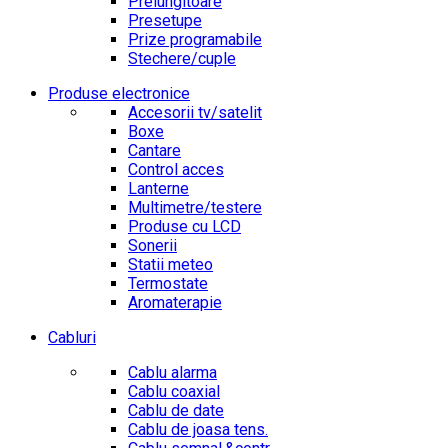
Prelungitoare
Presetupe
Prize programabile
Stechere/cuple
Produse electronice
Accesorii tv/satelit
Boxe
Cantare
Control acces
Lanterne
Multimetre/testere
Produse cu LCD
Sonerii
Statii meteo
Termostate
Aromaterapie
Cabluri
Cablu alarma
Cablu coaxial
Cablu de date
Cablu de joasa tens.