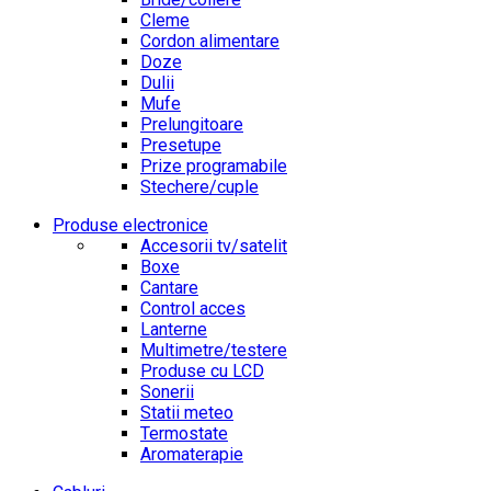
Cleme
Cordon alimentare
Doze
Dulii
Mufe
Prelungitoare
Presetupe
Prize programabile
Stechere/cuple
Produse electronice
Accesorii tv/satelit
Boxe
Cantare
Control acces
Lanterne
Multimetre/testere
Produse cu LCD
Sonerii
Statii meteo
Termostate
Aromaterapie