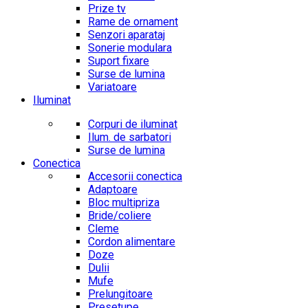
Prize tv
Rame de ornament
Senzori aparataj
Sonerie modulara
Suport fixare
Surse de lumina
Variatoare
Iluminat
Corpuri de iluminat
Ilum. de sarbatori
Surse de lumina
Conectica
Accesorii conectica
Adaptoare
Bloc multipriza
Bride/coliere
Cleme
Cordon alimentare
Doze
Dulii
Mufe
Prelungitoare
Presetupe