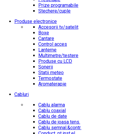
Prize programabile
Stechere/cuple
Produse electronice
Accesorii tv/satelit
Boxe
Cantare
Control acces
Lanterne
Multimetre/testere
Produse cu LCD
Sonerii
Statii meteo
Termostate
Aromaterapie
Cabluri
Cablu alarma
Cablu coaxial
Cablu de date
Cablu de joasa tens.
Cablu semnal.&contr.
Conduct. pt.inst.el.