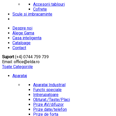
Accesorii tablouri
Cofrete
Scule si imbracaminte
Despre noi
Alege Gama
Casa inteligenta
Cataloage
Contact
Suport
(+4) 0744 759 739
Email: office@elda.ro
Toate Categoriile
Aparataj
Aparataj Industrial
Functii speciale
Intrerupatoare
Obturat./Taste/Placi
Prize AV/difuzor
Prize date/telefon
Prize de forta