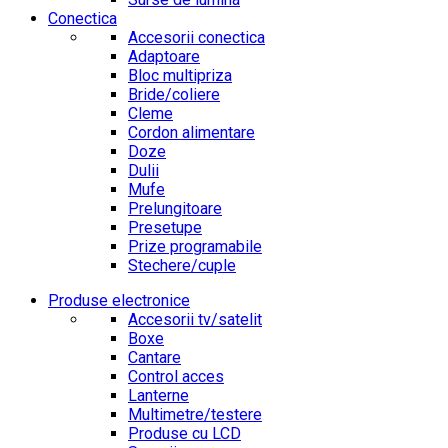
Conectica
Accesorii conectica
Adaptoare
Bloc multipriza
Bride/coliere
Cleme
Cordon alimentare
Doze
Dulii
Mufe
Prelungitoare
Presetupe
Prize programabile
Stechere/cuple
Produse electronice
Accesorii tv/satelit
Boxe
Cantare
Control acces
Lanterne
Multimetre/testere
Produse cu LCD