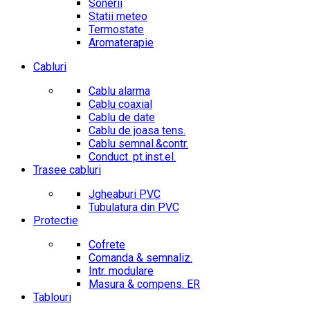
Sonerii
Statii meteo
Termostate
Aromaterapie
Cabluri
Cablu alarma
Cablu coaxial
Cablu de date
Cablu de joasa tens.
Cablu semnal.&contr.
Conduct. pt.inst.el.
Trasee cabluri
Jgheaburi PVC
Tubulatura din PVC
Protectie
Cofrete
Comanda & semnaliz.
Intr. modulare
Masura & compens. ER
Tablouri