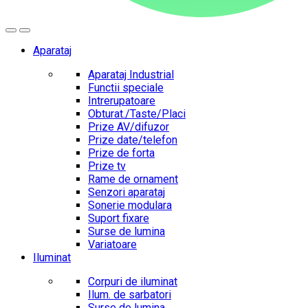
Aparataj
Aparataj Industrial
Functii speciale
Intrerupatoare
Obturat./Taste/Placi
Prize AV/difuzor
Prize date/telefon
Prize de forta
Prize tv
Rame de ornament
Senzori aparataj
Sonerie modulara
Suport fixare
Surse de lumina
Variatoare
Iluminat
Corpuri de iluminat
Ilum. de sarbatori
Surse de lumina