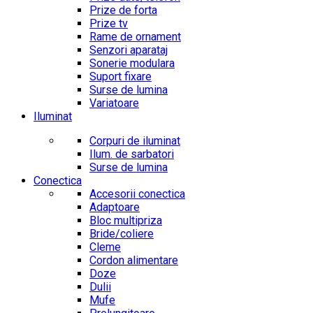
Prize de forta
Prize tv
Rame de ornament
Senzori aparataj
Sonerie modulara
Suport fixare
Surse de lumina
Variatoare
Iluminat
Corpuri de iluminat
Ilum. de sarbatori
Surse de lumina
Conectica
Accesorii conectica
Adaptoare
Bloc multipriza
Bride/coliere
Cleme
Cordon alimentare
Doze
Dulii
Mufe