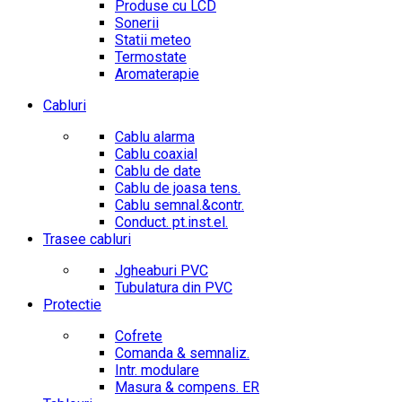
Produse cu LCD
Sonerii
Statii meteo
Termostate
Aromaterapie
Cabluri
Cablu alarma
Cablu coaxial
Cablu de date
Cablu de joasa tens.
Cablu semnal.&contr.
Conduct. pt.inst.el.
Trasee cabluri
Jgheaburi PVC
Tubulatura din PVC
Protectie
Cofrete
Comanda & semnaliz.
Intr. modulare
Masura & compens. ER