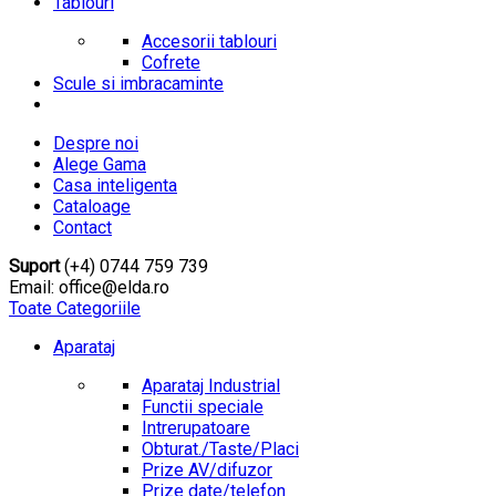
Tablouri
Accesorii tablouri
Cofrete
Scule si imbracaminte
Despre noi
Alege Gama
Casa inteligenta
Cataloage
Contact
Suport
(+4) 0744 759 739
Email: office@elda.ro
Toate Categoriile
Aparataj
Aparataj Industrial
Functii speciale
Intrerupatoare
Obturat./Taste/Placi
Prize AV/difuzor
Prize date/telefon