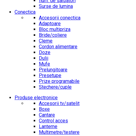
Ilum. de sarbatori
Surse de lumina
Conectica
Accesorii conectica
Adaptoare
Bloc multipriza
Bride/coliere
Cleme
Cordon alimentare
Doze
Dulii
Mufe
Prelungitoare
Presetupe
Prize programabile
Stechere/cuple
Produse electronice
Accesorii tv/satelit
Boxe
Cantare
Control acces
Lanterne
Multimetre/testere