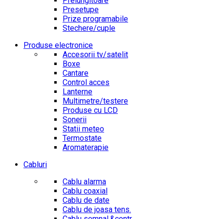
Prelungitoare
Presetupe
Prize programabile
Stechere/cuple
Produse electronice
Accesorii tv/satelit
Boxe
Cantare
Control acces
Lanterne
Multimetre/testere
Produse cu LCD
Sonerii
Statii meteo
Termostate
Aromaterapie
Cabluri
Cablu alarma
Cablu coaxial
Cablu de date
Cablu de joasa tens.
Cablu semnal.&contr.