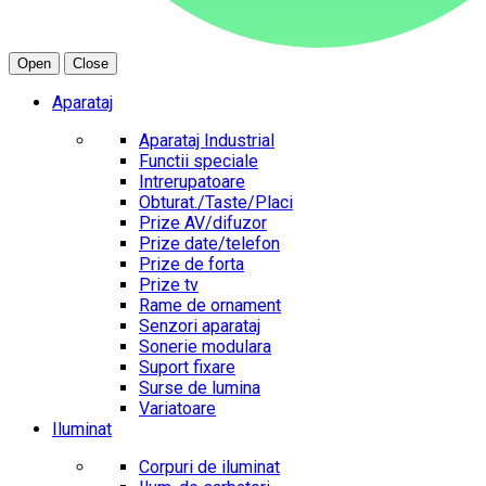
Open
Close
Aparataj
Aparataj Industrial
Functii speciale
Intrerupatoare
Obturat./Taste/Placi
Prize AV/difuzor
Prize date/telefon
Prize de forta
Prize tv
Rame de ornament
Senzori aparataj
Sonerie modulara
Suport fixare
Surse de lumina
Variatoare
Iluminat
Corpuri de iluminat