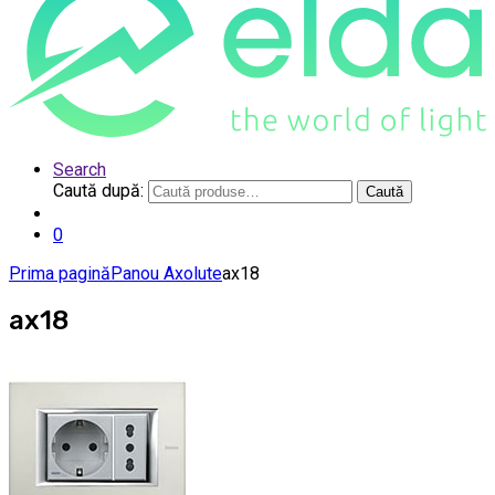
Search
Caută după:
Caută
0
Prima pagină
Panou Axolute
ax18
ax18