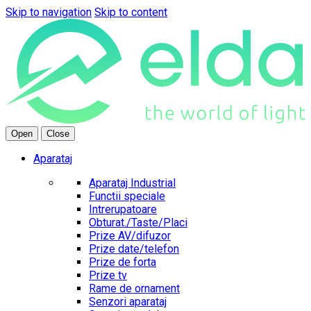
Skip to navigation
Skip to content
Open
Close
Aparataj
Aparataj Industrial
Functii speciale
Intrerupatoare
Obturat./Taste/Placi
Prize AV/difuzor
Prize date/telefon
Prize de forta
Prize tv
Rame de ornament
Senzori aparataj