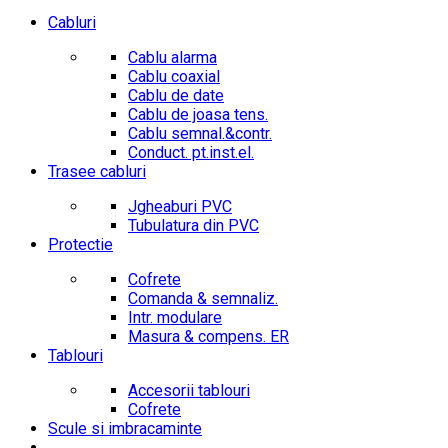
Cabluri
Cablu alarma
Cablu coaxial
Cablu de date
Cablu de joasa tens.
Cablu semnal.&contr.
Conduct. pt.inst.el.
Trasee cabluri
Jgheaburi PVC
Tubulatura din PVC
Protectie
Cofrete
Comanda & semnaliz.
Intr. modulare
Masura & compens. ER
Tablouri
Accesorii tablouri
Cofrete
Scule si imbracaminte