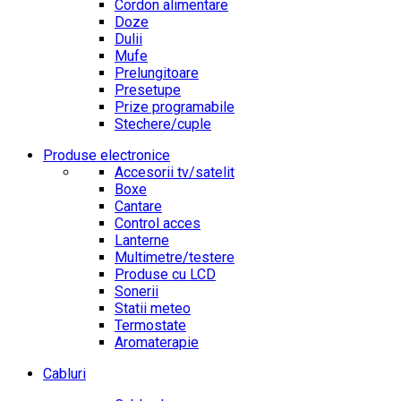
Cordon alimentare
Doze
Dulii
Mufe
Prelungitoare
Presetupe
Prize programabile
Stechere/cuple
Produse electronice
Accesorii tv/satelit
Boxe
Cantare
Control acces
Lanterne
Multimetre/testere
Produse cu LCD
Sonerii
Statii meteo
Termostate
Aromaterapie
Cabluri