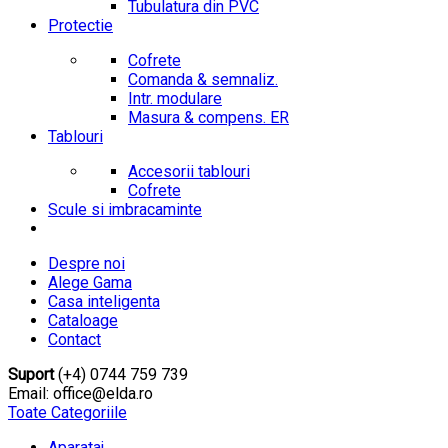
Tubulatura din PVC
Protectie
Cofrete
Comanda & semnaliz.
Intr. modulare
Masura & compens. ER
Tablouri
Accesorii tablouri
Cofrete
Scule si imbracaminte
Despre noi
Alege Gama
Casa inteligenta
Cataloage
Contact
Suport
(+4) 0744 759 739
Email: office@elda.ro
Toate Categoriile
Aparataj