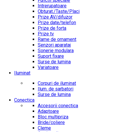
Functii speciale
Intrerupatoare
Obturat./Taste/Placi
Prize AV/difuzor
Prize date/telefon
Prize de forta
Prize tv
Rame de ornament
Senzori aparataj
Sonerie modulara
Suport fixare
Surse de lumina
Variatoare
Iluminat
Corpuri de iluminat
Ilum. de sarbatori
Surse de lumina
Conectica
Accesorii conectica
Adaptoare
Bloc multipriza
Bride/coliere
Cleme