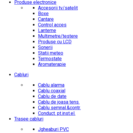
Produse electronice
Accesorii tv/satelit
Boxe
Cantare
Control acces
Lanterne
Multimetre/testere
Produse cu LCD
Sonerii
Statii meteo
Termostate
Aromaterapie
Cabluri
Cablu alarma
Cablu coaxial
Cablu de date
Cablu de joasa tens.
Cablu semnal.&contr.
Conduct. pt.inst.el.
Trasee cabluri
Jgheaburi PVC