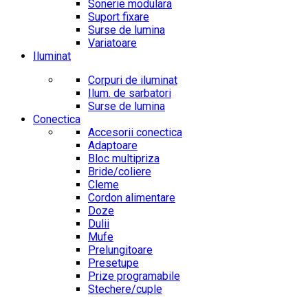
Sonerie modulara
Suport fixare
Surse de lumina
Variatoare
Iluminat
Corpuri de iluminat
Ilum. de sarbatori
Surse de lumina
Conectica
Accesorii conectica
Adaptoare
Bloc multipriza
Bride/coliere
Cleme
Cordon alimentare
Doze
Dulii
Mufe
Prelungitoare
Presetupe
Prize programabile
Stechere/cuple