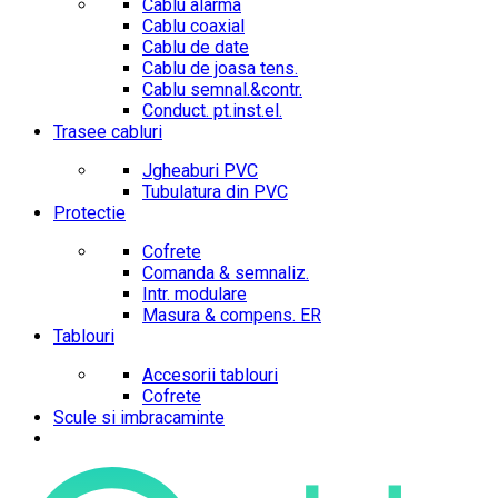
Cablu alarma
Cablu coaxial
Cablu de date
Cablu de joasa tens.
Cablu semnal.&contr.
Conduct. pt.inst.el.
Trasee cabluri
Jgheaburi PVC
Tubulatura din PVC
Protectie
Cofrete
Comanda & semnaliz.
Intr. modulare
Masura & compens. ER
Tablouri
Accesorii tablouri
Cofrete
Scule si imbracaminte