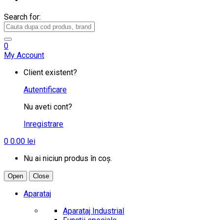
Search for:
0
My Account
Client existent?
Autentificare
Nu aveti cont?
Inregistrare
0
0.00
lei
Nu ai niciun produs în coș.
Open
Close
Aparataj
Aparataj Industrial