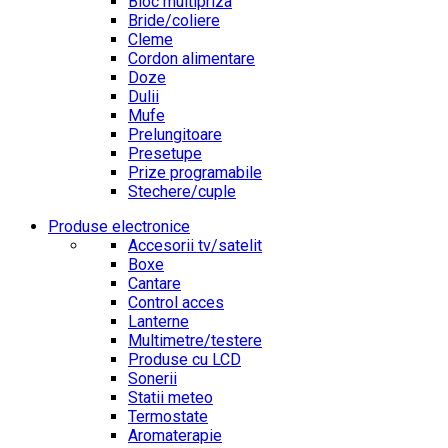
Bloc multipriza
Bride/coliere
Cleme
Cordon alimentare
Doze
Dulii
Mufe
Prelungitoare
Presetupe
Prize programabile
Stechere/cuple
Produse electronice
Accesorii tv/satelit
Boxe
Cantare
Control acces
Lanterne
Multimetre/testere
Produse cu LCD
Sonerii
Statii meteo
Termostate
Aromaterapie