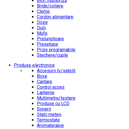
Bloc multipriza
Bride/coliere
Cleme
Cordon alimentare
Doze
Dulii
Mufe
Prelungitoare
Presetupe
Prize programabile
Stechere/cuple
Produse electronice
Accesorii tv/satelit
Boxe
Cantare
Control acces
Lanterne
Multimetre/testere
Produse cu LCD
Sonerii
Statii meteo
Termostate
Aromaterapie