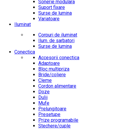
Sonerie modulara
Suport fixare
Surse de lumina
Variatoare
Iluminat
Corpuri de iluminat
Ilum. de sarbatori
Surse de lumina
Conectica
Accesorii conectica
Adaptoare
Bloc multipriza
Bride/coliere
Cleme
Cordon alimentare
Doze
Dulii
Mufe
Prelungitoare
Presetupe
Prize programabile
Stechere/cuple