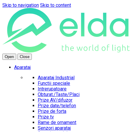
Skip to navigation
Skip to content
Open
Close
Aparataj
Aparataj Industrial
Functii speciale
Intrerupatoare
Obturat./Taste/Placi
Prize AV/difuzor
Prize date/telefon
Prize de forta
Prize tv
Rame de ornament
Senzori aparataj