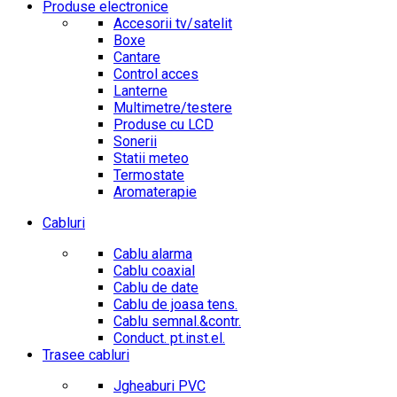
Produse electronice
Accesorii tv/satelit
Boxe
Cantare
Control acces
Lanterne
Multimetre/testere
Produse cu LCD
Sonerii
Statii meteo
Termostate
Aromaterapie
Cabluri
Cablu alarma
Cablu coaxial
Cablu de date
Cablu de joasa tens.
Cablu semnal.&contr.
Conduct. pt.inst.el.
Trasee cabluri
Jgheaburi PVC