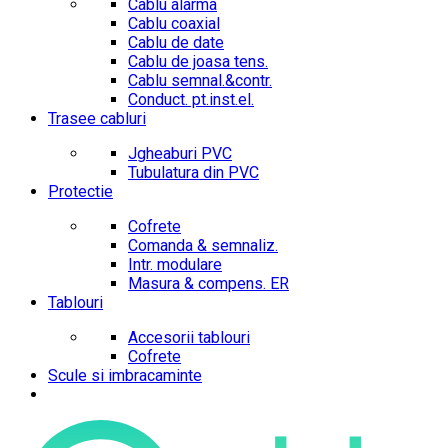
Cablu alarma
Cablu coaxial
Cablu de date
Cablu de joasa tens.
Cablu semnal.&contr.
Conduct. pt.inst.el.
Trasee cabluri
Jgheaburi PVC
Tubulatura din PVC
Protectie
Cofrete
Comanda & semnaliz.
Intr. modulare
Masura & compens. ER
Tablouri
Accesorii tablouri
Cofrete
Scule si imbracaminte