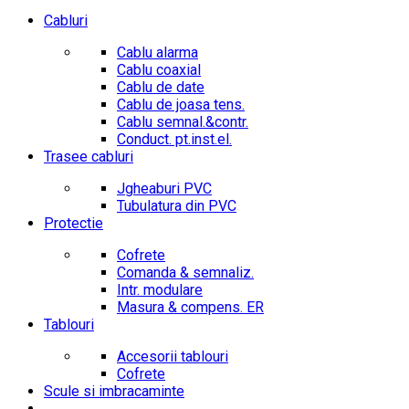
Cabluri
Cablu alarma
Cablu coaxial
Cablu de date
Cablu de joasa tens.
Cablu semnal.&contr.
Conduct. pt.inst.el.
Trasee cabluri
Jgheaburi PVC
Tubulatura din PVC
Protectie
Cofrete
Comanda & semnaliz.
Intr. modulare
Masura & compens. ER
Tablouri
Accesorii tablouri
Cofrete
Scule si imbracaminte