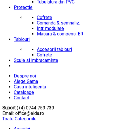
Tubulatura din PVC
Protectie
Cofrete
Comanda & semnaliz.
Intr. modulare
Masura & compens. ER
Tablouri
Accesorii tablouri
Cofrete
Scule si imbracaminte
Despre noi
Alege Gama
Casa inteligenta
Cataloage
Contact
Suport
(+4) 0744 759 739
Email: office@elda.ro
Toate Categoriile
Aparataj