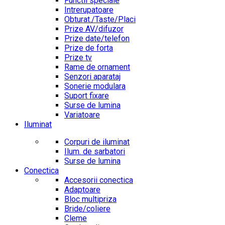
Functii speciale
Intrerupatoare
Obturat./Taste/Placi
Prize AV/difuzor
Prize date/telefon
Prize de forta
Prize tv
Rame de ornament
Senzori aparataj
Sonerie modulara
Suport fixare
Surse de lumina
Variatoare
Iluminat
Corpuri de iluminat
Ilum. de sarbatori
Surse de lumina
Conectica
Accesorii conectica
Adaptoare
Bloc multipriza
Bride/coliere
Cleme