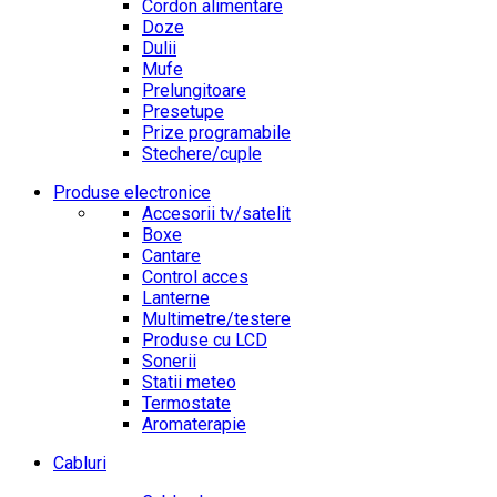
Cordon alimentare
Doze
Dulii
Mufe
Prelungitoare
Presetupe
Prize programabile
Stechere/cuple
Produse electronice
Accesorii tv/satelit
Boxe
Cantare
Control acces
Lanterne
Multimetre/testere
Produse cu LCD
Sonerii
Statii meteo
Termostate
Aromaterapie
Cabluri