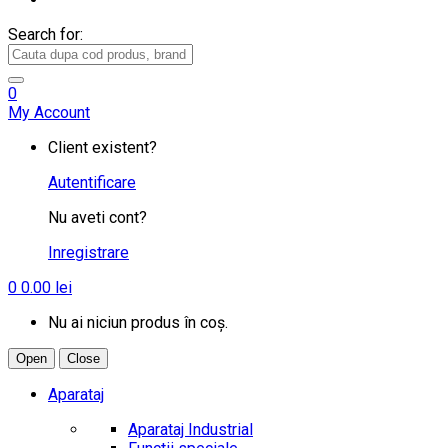
Search for:
0
My Account
Client existent?
Autentificare
Nu aveti cont?
Inregistrare
0
0.00
lei
Nu ai niciun produs în coș.
Open
Close
Aparataj
Aparataj Industrial