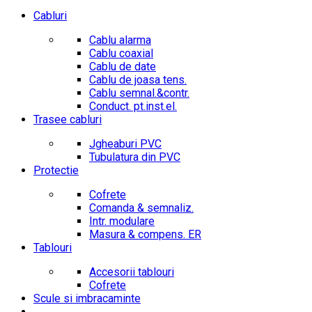
Cabluri
Cablu alarma
Cablu coaxial
Cablu de date
Cablu de joasa tens.
Cablu semnal.&contr.
Conduct. pt.inst.el.
Trasee cabluri
Jgheaburi PVC
Tubulatura din PVC
Protectie
Cofrete
Comanda & semnaliz.
Intr. modulare
Masura & compens. ER
Tablouri
Accesorii tablouri
Cofrete
Scule si imbracaminte