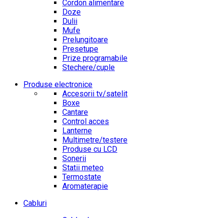
Cordon alimentare
Doze
Dulii
Mufe
Prelungitoare
Presetupe
Prize programabile
Stechere/cuple
Produse electronice
Accesorii tv/satelit
Boxe
Cantare
Control acces
Lanterne
Multimetre/testere
Produse cu LCD
Sonerii
Statii meteo
Termostate
Aromaterapie
Cabluri