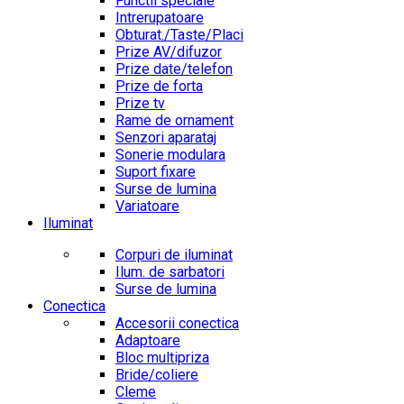
Functii speciale
Intrerupatoare
Obturat./Taste/Placi
Prize AV/difuzor
Prize date/telefon
Prize de forta
Prize tv
Rame de ornament
Senzori aparataj
Sonerie modulara
Suport fixare
Surse de lumina
Variatoare
Iluminat
Corpuri de iluminat
Ilum. de sarbatori
Surse de lumina
Conectica
Accesorii conectica
Adaptoare
Bloc multipriza
Bride/coliere
Cleme