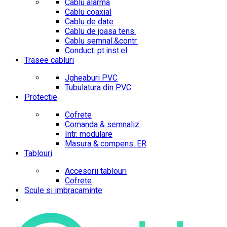
Cablu alarma
Cablu coaxial
Cablu de date
Cablu de joasa tens.
Cablu semnal.&contr.
Conduct. pt.inst.el.
Trasee cabluri
Jgheaburi PVC
Tubulatura din PVC
Protectie
Cofrete
Comanda & semnaliz.
Intr. modulare
Masura & compens. ER
Tablouri
Accesorii tablouri
Cofrete
Scule si imbracaminte