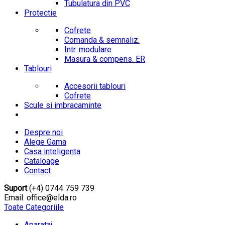
Tubulatura din PVC
Protectie
Cofrete
Comanda & semnaliz.
Intr. modulare
Masura & compens. ER
Tablouri
Accesorii tablouri
Cofrete
Scule si imbracaminte
Despre noi
Alege Gama
Casa inteligenta
Cataloage
Contact
Suport
(+4) 0744 759 739
Email: office@elda.ro
Toate Categoriile
Aparataj