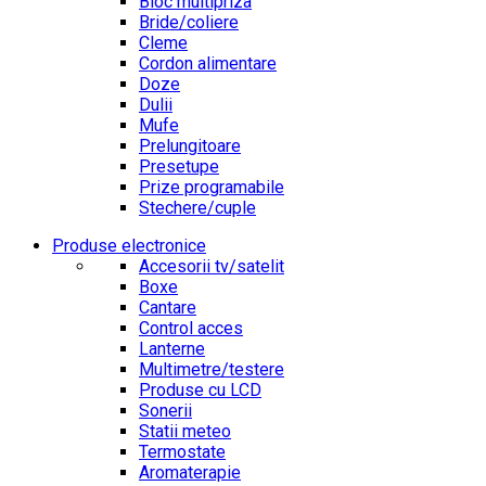
Bloc multipriza
Bride/coliere
Cleme
Cordon alimentare
Doze
Dulii
Mufe
Prelungitoare
Presetupe
Prize programabile
Stechere/cuple
Produse electronice
Accesorii tv/satelit
Boxe
Cantare
Control acces
Lanterne
Multimetre/testere
Produse cu LCD
Sonerii
Statii meteo
Termostate
Aromaterapie