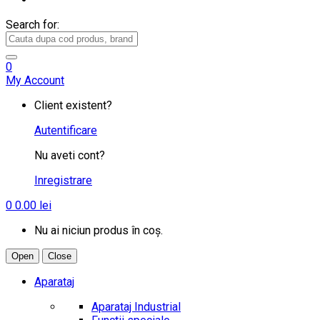
Search for:
0
My Account
Client existent?
Autentificare
Nu aveti cont?
Inregistrare
0
0.00
lei
Nu ai niciun produs în coș.
Open
Close
Aparataj
Aparataj Industrial