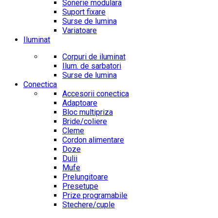
Sonerie modulara
Suport fixare
Surse de lumina
Variatoare
Iluminat
Corpuri de iluminat
Ilum. de sarbatori
Surse de lumina
Conectica
Accesorii conectica
Adaptoare
Bloc multipriza
Bride/coliere
Cleme
Cordon alimentare
Doze
Dulii
Mufe
Prelungitoare
Presetupe
Prize programabile
Stechere/cuple