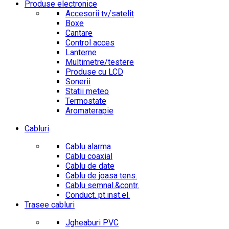
Produse electronice
Accesorii tv/satelit
Boxe
Cantare
Control acces
Lanterne
Multimetre/testere
Produse cu LCD
Sonerii
Statii meteo
Termostate
Aromaterapie
Cabluri
Cablu alarma
Cablu coaxial
Cablu de date
Cablu de joasa tens.
Cablu semnal.&contr.
Conduct. pt.inst.el.
Trasee cabluri
Jgheaburi PVC