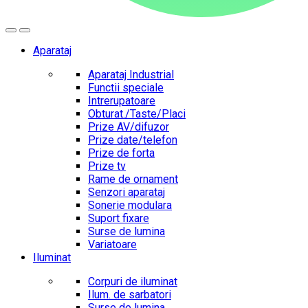
Aparataj
Aparataj Industrial
Functii speciale
Intrerupatoare
Obturat./Taste/Placi
Prize AV/difuzor
Prize date/telefon
Prize de forta
Prize tv
Rame de ornament
Senzori aparataj
Sonerie modulara
Suport fixare
Surse de lumina
Variatoare
Iluminat
Corpuri de iluminat
Ilum. de sarbatori
Surse de lumina