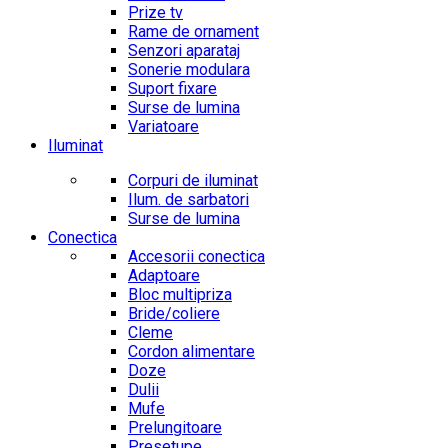
Prize tv
Rame de ornament
Senzori aparataj
Sonerie modulara
Suport fixare
Surse de lumina
Variatoare
Iluminat
Corpuri de iluminat
Ilum. de sarbatori
Surse de lumina
Conectica
Accesorii conectica
Adaptoare
Bloc multipriza
Bride/coliere
Cleme
Cordon alimentare
Doze
Dulii
Mufe
Prelungitoare
Presetupe