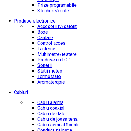
Prize programabile
Stechere/cuple
Produse electronice
Accesorii tv/satelit
Boxe
Cantare
Control acces
Lanterne
Multimetre/testere
Produse cu LCD
Sonerii
Statii meteo
Termostate
Aromaterapie
Cabluri
Cablu alarma
Cablu coaxial
Cablu de date
Cablu de joasa tens.
Cablu semnal.&contr.
Conduct. pt.inst.el.