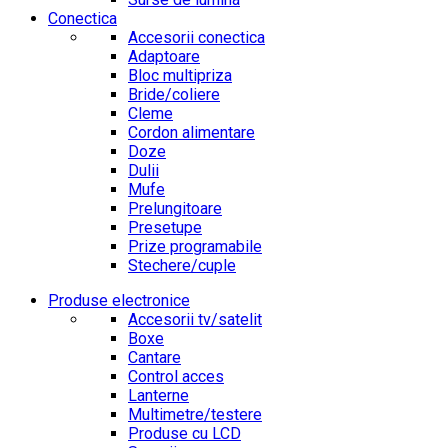
Conectica
Accesorii conectica
Adaptoare
Bloc multipriza
Bride/coliere
Cleme
Cordon alimentare
Doze
Dulii
Mufe
Prelungitoare
Presetupe
Prize programabile
Stechere/cuple
Produse electronice
Accesorii tv/satelit
Boxe
Cantare
Control acces
Lanterne
Multimetre/testere
Produse cu LCD