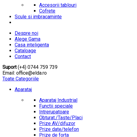
Accesorii tablouri
Cofrete
Scule si imbracaminte
Despre noi
Alege Gama
Casa inteligenta
Cataloage
Contact
Suport
(+4) 0744 759 739
Email: office@elda.ro
Toate Categoriile
Aparataj
Aparataj Industrial
Functii speciale
Intrerupatoare
Obturat./Taste/Placi
Prize AV/difuzor
Prize date/telefon
Prize de forta