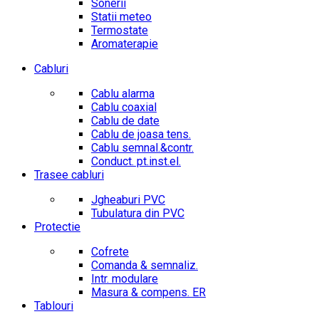
Sonerii
Statii meteo
Termostate
Aromaterapie
Cabluri
Cablu alarma
Cablu coaxial
Cablu de date
Cablu de joasa tens.
Cablu semnal.&contr.
Conduct. pt.inst.el.
Trasee cabluri
Jgheaburi PVC
Tubulatura din PVC
Protectie
Cofrete
Comanda & semnaliz.
Intr. modulare
Masura & compens. ER
Tablouri