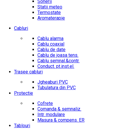
Sonerii
Statii meteo
Termostate
Aromaterapie
Cabluri
Cablu alarma
Cablu coaxial
Cablu de date
Cablu de joasa tens.
Cablu semnal.&contr.
Conduct. pt.inst.el.
Trasee cabluri
Jgheaburi PVC
Tubulatura din PVC
Protectie
Cofrete
Comanda & semnaliz.
Intr. modulare
Masura & compens. ER
Tablouri