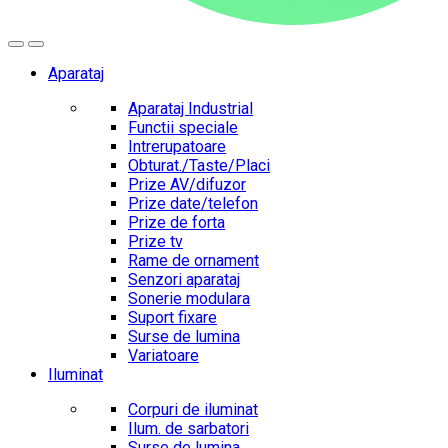
Aparataj
Aparataj Industrial
Functii speciale
Intrerupatoare
Obturat./Taste/Placi
Prize AV/difuzor
Prize date/telefon
Prize de forta
Prize tv
Rame de ornament
Senzori aparataj
Sonerie modulara
Suport fixare
Surse de lumina
Variatoare
Iluminat
Corpuri de iluminat
Ilum. de sarbatori
Surse de lumina