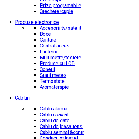
Prize programabile
Stechere/cuple
Produse electronice
Accesorii tv/satelit
Boxe
Cantare
Control acces
Lanterne
Multimetre/testere
Produse cu LCD
Sonerii
Statii meteo
Termostate
Aromaterapie
Cabluri
Cablu alarma
Cablu coaxial
Cablu de date
Cablu de joasa tens.
Cablu semnal.&contr.
Conduct. pt.inst.el.