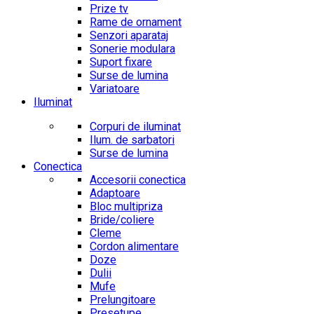
Prize tv
Rame de ornament
Senzori aparataj
Sonerie modulara
Suport fixare
Surse de lumina
Variatoare
Iluminat
Corpuri de iluminat
Ilum. de sarbatori
Surse de lumina
Conectica
Accesorii conectica
Adaptoare
Bloc multipriza
Bride/coliere
Cleme
Cordon alimentare
Doze
Dulii
Mufe
Prelungitoare
Presetupe