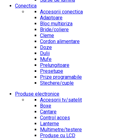
Conectica
Accesorii conectica
Adaptoare
Bloc multipriza
Bride/coliere
Cleme
Cordon alimentare
Doze
Dulii
Mufe
Prelungitoare
Presetupe
Prize programabile
Stechere/cuple
Produse electronice
Accesorii tv/satelit
Boxe
Cantare
Control acces
Lanterne
Multimetre/testere
Produse cu LCD