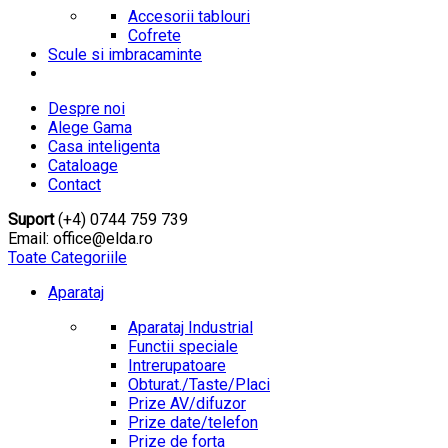
Accesorii tablouri
Cofrete
Scule si imbracaminte
Despre noi
Alege Gama
Casa inteligenta
Cataloage
Contact
Suport
(+4) 0744 759 739
Email: office@elda.ro
Toate Categoriile
Aparataj
Aparataj Industrial
Functii speciale
Intrerupatoare
Obturat./Taste/Placi
Prize AV/difuzor
Prize date/telefon
Prize de forta