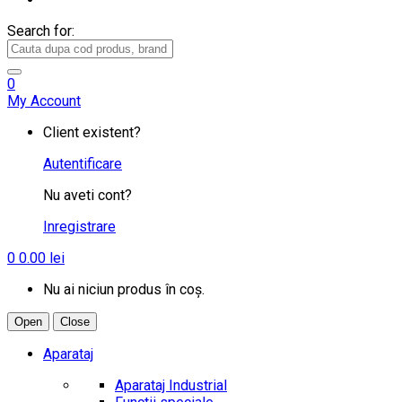
Search for:
0
My Account
Client existent?
Autentificare
Nu aveti cont?
Inregistrare
0
0.00
lei
Nu ai niciun produs în coș.
Open
Close
Aparataj
Aparataj Industrial