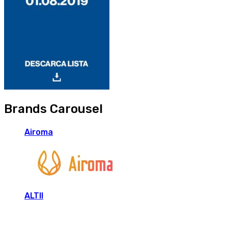
Brands Carousel
Airoma
ALTII