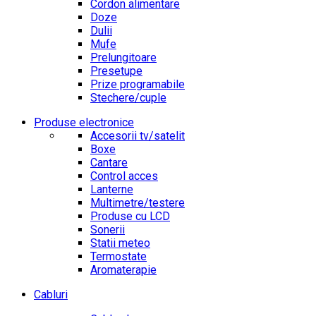
Cordon alimentare
Doze
Dulii
Mufe
Prelungitoare
Presetupe
Prize programabile
Stechere/cuple
Produse electronice
Accesorii tv/satelit
Boxe
Cantare
Control acces
Lanterne
Multimetre/testere
Produse cu LCD
Sonerii
Statii meteo
Termostate
Aromaterapie
Cabluri