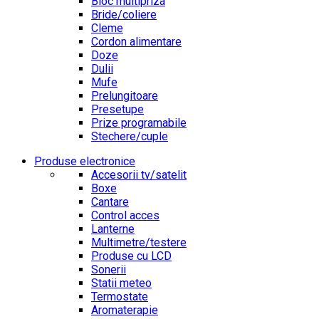
Bloc multipriza
Bride/coliere
Cleme
Cordon alimentare
Doze
Dulii
Mufe
Prelungitoare
Presetupe
Prize programabile
Stechere/cuple
Produse electronice
Accesorii tv/satelit
Boxe
Cantare
Control acces
Lanterne
Multimetre/testere
Produse cu LCD
Sonerii
Statii meteo
Termostate
Aromaterapie