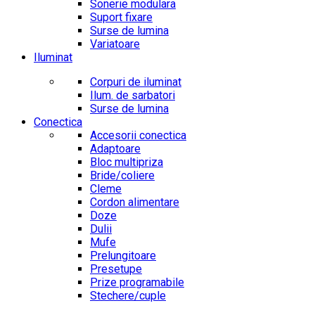
Sonerie modulara
Suport fixare
Surse de lumina
Variatoare
Iluminat
Corpuri de iluminat
Ilum. de sarbatori
Surse de lumina
Conectica
Accesorii conectica
Adaptoare
Bloc multipriza
Bride/coliere
Cleme
Cordon alimentare
Doze
Dulii
Mufe
Prelungitoare
Presetupe
Prize programabile
Stechere/cuple