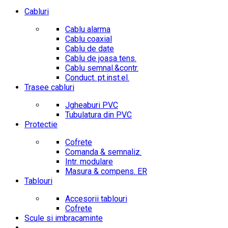
Cabluri
Cablu alarma
Cablu coaxial
Cablu de date
Cablu de joasa tens.
Cablu semnal.&contr.
Conduct. pt.inst.el.
Trasee cabluri
Jgheaburi PVC
Tubulatura din PVC
Protectie
Cofrete
Comanda & semnaliz.
Intr. modulare
Masura & compens. ER
Tablouri
Accesorii tablouri
Cofrete
Scule si imbracaminte