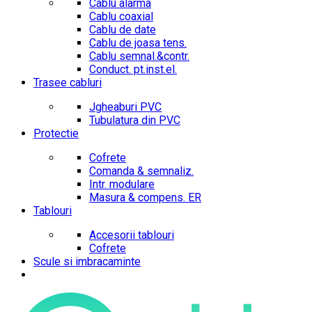
Cablu alarma
Cablu coaxial
Cablu de date
Cablu de joasa tens.
Cablu semnal.&contr.
Conduct. pt.inst.el.
Trasee cabluri
Jgheaburi PVC
Tubulatura din PVC
Protectie
Cofrete
Comanda & semnaliz.
Intr. modulare
Masura & compens. ER
Tablouri
Accesorii tablouri
Cofrete
Scule si imbracaminte