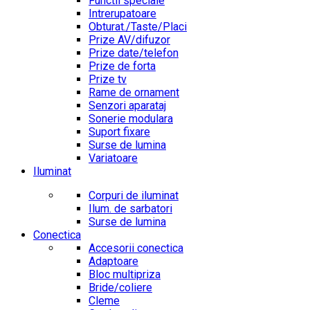
Functii speciale
Intrerupatoare
Obturat./Taste/Placi
Prize AV/difuzor
Prize date/telefon
Prize de forta
Prize tv
Rame de ornament
Senzori aparataj
Sonerie modulara
Suport fixare
Surse de lumina
Variatoare
Iluminat
Corpuri de iluminat
Ilum. de sarbatori
Surse de lumina
Conectica
Accesorii conectica
Adaptoare
Bloc multipriza
Bride/coliere
Cleme