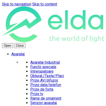
Skip to navigation
Skip to content
Open
Close
Aparataj
Aparataj Industrial
Functii speciale
Intrerupatoare
Obturat./Taste/Placi
Prize AV/difuzor
Prize date/telefon
Prize de forta
Prize tv
Rame de ornament
Senzori aparataj