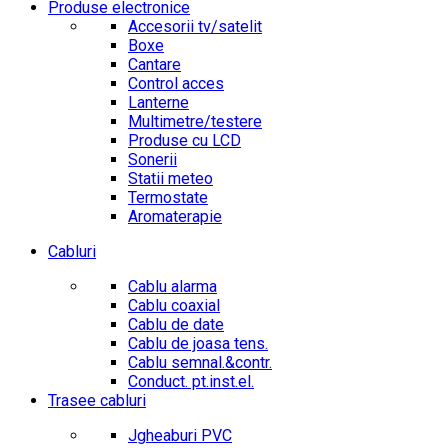
Produse electronice
Accesorii tv/satelit
Boxe
Cantare
Control acces
Lanterne
Multimetre/testere
Produse cu LCD
Sonerii
Statii meteo
Termostate
Aromaterapie
Cabluri
Cablu alarma
Cablu coaxial
Cablu de date
Cablu de joasa tens.
Cablu semnal.&contr.
Conduct. pt.inst.el.
Trasee cabluri
Jgheaburi PVC