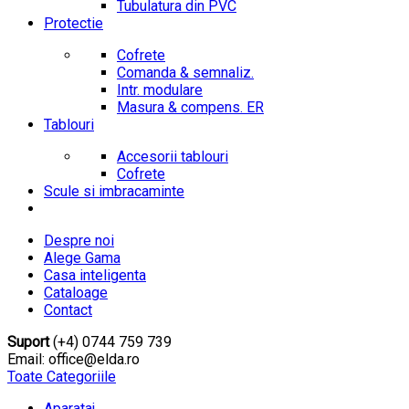
Tubulatura din PVC
Protectie
Cofrete
Comanda & semnaliz.
Intr. modulare
Masura & compens. ER
Tablouri
Accesorii tablouri
Cofrete
Scule si imbracaminte
Despre noi
Alege Gama
Casa inteligenta
Cataloage
Contact
Suport
(+4) 0744 759 739
Email: office@elda.ro
Toate Categoriile
Aparataj