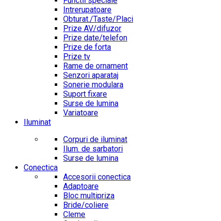
Functii speciale
Intrerupatoare
Obturat./Taste/Placi
Prize AV/difuzor
Prize date/telefon
Prize de forta
Prize tv
Rame de ornament
Senzori aparataj
Sonerie modulara
Suport fixare
Surse de lumina
Variatoare
Iluminat
Corpuri de iluminat
Ilum. de sarbatori
Surse de lumina
Conectica
Accesorii conectica
Adaptoare
Bloc multipriza
Bride/coliere
Cleme