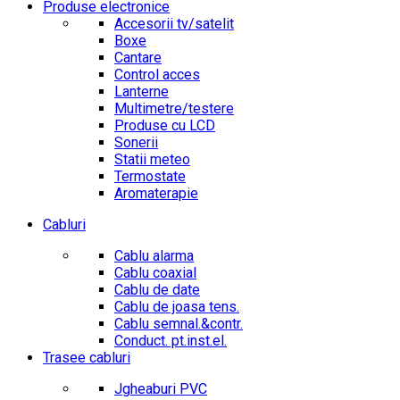
Produse electronice
Accesorii tv/satelit
Boxe
Cantare
Control acces
Lanterne
Multimetre/testere
Produse cu LCD
Sonerii
Statii meteo
Termostate
Aromaterapie
Cabluri
Cablu alarma
Cablu coaxial
Cablu de date
Cablu de joasa tens.
Cablu semnal.&contr.
Conduct. pt.inst.el.
Trasee cabluri
Jgheaburi PVC