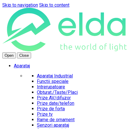
Skip to navigation
Skip to content
Open
Close
Aparataj
Aparataj Industrial
Functii speciale
Intrerupatoare
Obturat./Taste/Placi
Prize AV/difuzor
Prize date/telefon
Prize de forta
Prize tv
Rame de ornament
Senzori aparataj