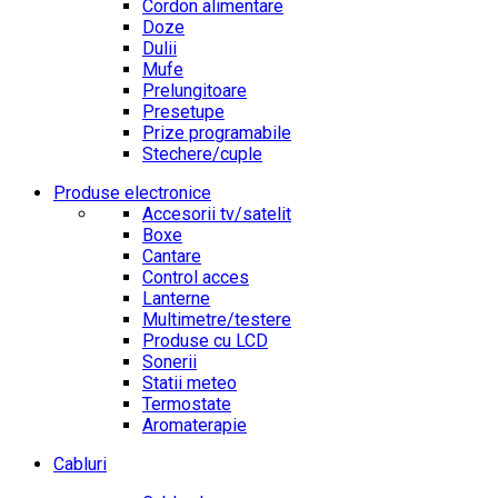
Cordon alimentare
Doze
Dulii
Mufe
Prelungitoare
Presetupe
Prize programabile
Stechere/cuple
Produse electronice
Accesorii tv/satelit
Boxe
Cantare
Control acces
Lanterne
Multimetre/testere
Produse cu LCD
Sonerii
Statii meteo
Termostate
Aromaterapie
Cabluri