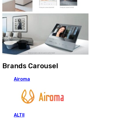
Brands Carousel
Airoma
ALTII