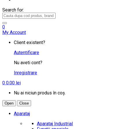
Search for:
0
My Account
Client existent?
Autentificare
Nu aveti cont?
Inregistrare
0
0.00
lei
Nu ai niciun produs în coș.
Open
Close
Aparataj
Aparataj Industrial