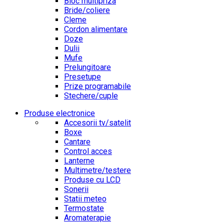
Bloc multipriza
Bride/coliere
Cleme
Cordon alimentare
Doze
Dulii
Mufe
Prelungitoare
Presetupe
Prize programabile
Stechere/cuple
Produse electronice
Accesorii tv/satelit
Boxe
Cantare
Control acces
Lanterne
Multimetre/testere
Produse cu LCD
Sonerii
Statii meteo
Termostate
Aromaterapie