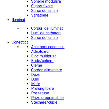
Sonerie modulara
Suport fixare
Surse de lumina
Variatoare
Iluminat
Corpuri de iluminat
Ilum. de sarbatori
Surse de lumina
Conectica
Accesorii conectica
Adaptoare
Bloc multipriza
Bride/coliere
Cleme
Cordon alimentare
Doze
Dulii
Mufe
Prelungitoare
Presetupe
Prize programabile
Stechere/cuple