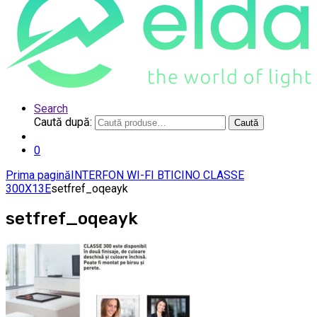
Search
Caută după:
Caută
0
Prima pagină
INTERFON WI-FI BTICINO CLASSE
300X13E
setfref_oqeayk
setfref_oqeayk