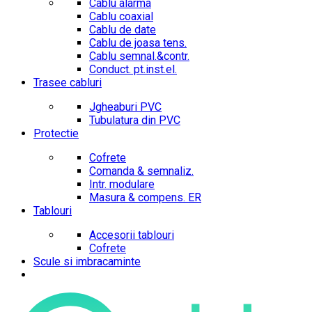
Cablu alarma
Cablu coaxial
Cablu de date
Cablu de joasa tens.
Cablu semnal.&contr.
Conduct. pt.inst.el.
Trasee cabluri
Jgheaburi PVC
Tubulatura din PVC
Protectie
Cofrete
Comanda & semnaliz.
Intr. modulare
Masura & compens. ER
Tablouri
Accesorii tablouri
Cofrete
Scule si imbracaminte