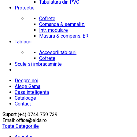
Tubulatura din PVC
Protectie
Cofrete
Comanda & semnaliz.
Intr. modulare
Masura & compens. ER
Tablouri
Accesorii tablouri
Cofrete
Scule si imbracaminte
Despre noi
Alege Gama
Casa inteligenta
Cataloage
Contact
Suport
(+4) 0744 759 739
Email: office@elda.ro
Toate Categoriile
Aparataj