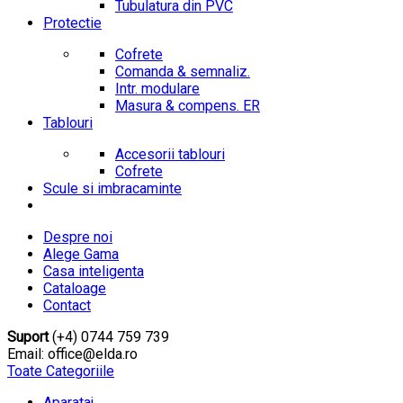
Tubulatura din PVC
Protectie
Cofrete
Comanda & semnaliz.
Intr. modulare
Masura & compens. ER
Tablouri
Accesorii tablouri
Cofrete
Scule si imbracaminte
Despre noi
Alege Gama
Casa inteligenta
Cataloage
Contact
Suport
(+4) 0744 759 739
Email: office@elda.ro
Toate Categoriile
Aparataj