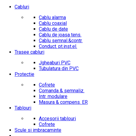
Cabluri
Cablu alarma
Cablu coaxial
Cablu de date
Cablu de joasa tens.
Cablu semnal.&contr.
Conduct. pt.inst.el.
Trasee cabluri
Jgheaburi PVC
Tubulatura din PVC
Protectie
Cofrete
Comanda & semnaliz.
Intr. modulare
Masura & compens. ER
Tablouri
Accesorii tablouri
Cofrete
Scule si imbracaminte