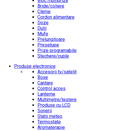
Bloc multipriza
Bride/coliere
Cleme
Cordon alimentare
Doze
Dulii
Mufe
Prelungitoare
Presetupe
Prize programabile
Stechere/cuple
Produse electronice
Accesorii tv/satelit
Boxe
Cantare
Control acces
Lanterne
Multimetre/testere
Produse cu LCD
Sonerii
Statii meteo
Termostate
Aromaterapie