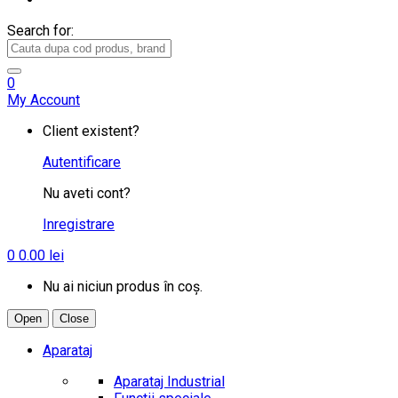
Search for:
0
My Account
Client existent?
Autentificare
Nu aveti cont?
Inregistrare
0
0.00
lei
Nu ai niciun produs în coș.
Open
Close
Aparataj
Aparataj Industrial