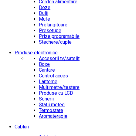
Cordon alimentare
Doze
Dulii
Mufe
Prelungitoare
Presetupe
Prize programabile
Stechere/cuple
Produse electronice
Accesorii tv/satelit
Boxe
Cantare
Control acces
Lanterne
Multimetre/testere
Produse cu LCD
Sonerii
Statii meteo
Termostate
Aromaterapie
Cabluri