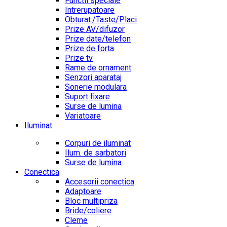
Functii speciale
Intrerupatoare
Obturat./Taste/Placi
Prize AV/difuzor
Prize date/telefon
Prize de forta
Prize tv
Rame de ornament
Senzori aparataj
Sonerie modulara
Suport fixare
Surse de lumina
Variatoare
Iluminat
Corpuri de iluminat
Ilum. de sarbatori
Surse de lumina
Conectica
Accesorii conectica
Adaptoare
Bloc multipriza
Bride/coliere
Cleme