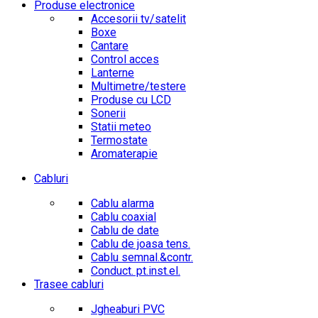
Produse electronice
Accesorii tv/satelit
Boxe
Cantare
Control acces
Lanterne
Multimetre/testere
Produse cu LCD
Sonerii
Statii meteo
Termostate
Aromaterapie
Cabluri
Cablu alarma
Cablu coaxial
Cablu de date
Cablu de joasa tens.
Cablu semnal.&contr.
Conduct. pt.inst.el.
Trasee cabluri
Jgheaburi PVC