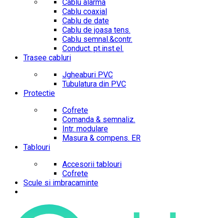
Cablu alarma
Cablu coaxial
Cablu de date
Cablu de joasa tens.
Cablu semnal.&contr.
Conduct. pt.inst.el.
Trasee cabluri
Jgheaburi PVC
Tubulatura din PVC
Protectie
Cofrete
Comanda & semnaliz.
Intr. modulare
Masura & compens. ER
Tablouri
Accesorii tablouri
Cofrete
Scule si imbracaminte