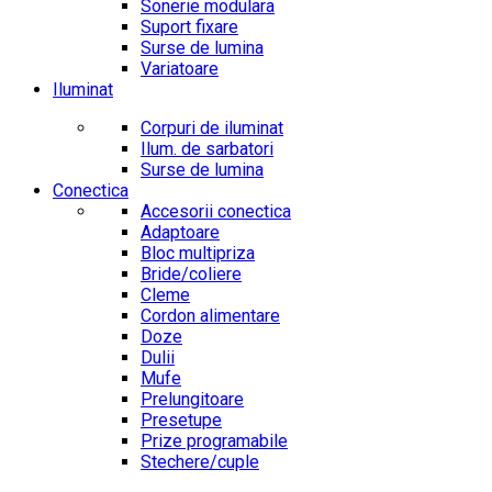
Sonerie modulara
Suport fixare
Surse de lumina
Variatoare
Iluminat
Corpuri de iluminat
Ilum. de sarbatori
Surse de lumina
Conectica
Accesorii conectica
Adaptoare
Bloc multipriza
Bride/coliere
Cleme
Cordon alimentare
Doze
Dulii
Mufe
Prelungitoare
Presetupe
Prize programabile
Stechere/cuple