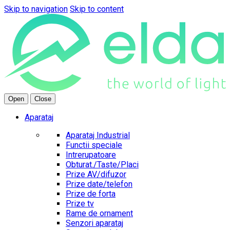
Skip to navigation
Skip to content
Open
Close
Aparataj
Aparataj Industrial
Functii speciale
Intrerupatoare
Obturat./Taste/Placi
Prize AV/difuzor
Prize date/telefon
Prize de forta
Prize tv
Rame de ornament
Senzori aparataj