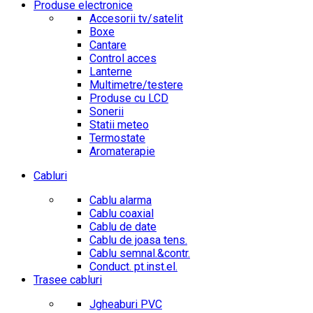
Produse electronice
Accesorii tv/satelit
Boxe
Cantare
Control acces
Lanterne
Multimetre/testere
Produse cu LCD
Sonerii
Statii meteo
Termostate
Aromaterapie
Cabluri
Cablu alarma
Cablu coaxial
Cablu de date
Cablu de joasa tens.
Cablu semnal.&contr.
Conduct. pt.inst.el.
Trasee cabluri
Jgheaburi PVC