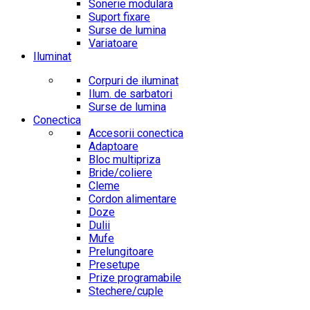
Sonerie modulara
Suport fixare
Surse de lumina
Variatoare
Iluminat
Corpuri de iluminat
Ilum. de sarbatori
Surse de lumina
Conectica
Accesorii conectica
Adaptoare
Bloc multipriza
Bride/coliere
Cleme
Cordon alimentare
Doze
Dulii
Mufe
Prelungitoare
Presetupe
Prize programabile
Stechere/cuple