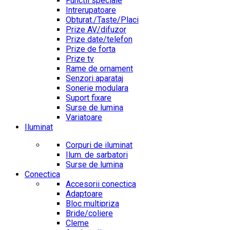
Functii speciale
Intrerupatoare
Obturat./Taste/Placi
Prize AV/difuzor
Prize date/telefon
Prize de forta
Prize tv
Rame de ornament
Senzori aparataj
Sonerie modulara
Suport fixare
Surse de lumina
Variatoare
Iluminat
Corpuri de iluminat
Ilum. de sarbatori
Surse de lumina
Conectica
Accesorii conectica
Adaptoare
Bloc multipriza
Bride/coliere
Cleme