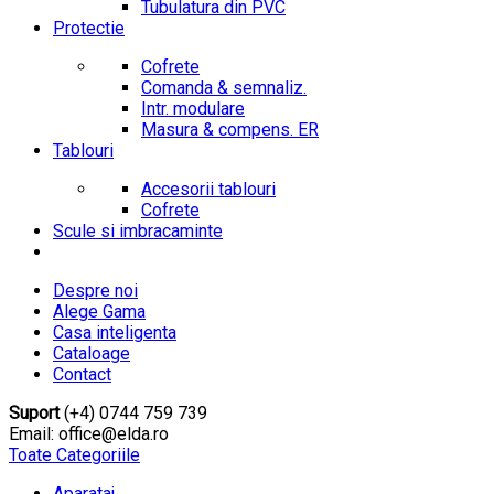
Tubulatura din PVC
Protectie
Cofrete
Comanda & semnaliz.
Intr. modulare
Masura & compens. ER
Tablouri
Accesorii tablouri
Cofrete
Scule si imbracaminte
Despre noi
Alege Gama
Casa inteligenta
Cataloage
Contact
Suport
(+4) 0744 759 739
Email: office@elda.ro
Toate Categoriile
Aparataj