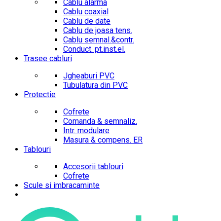
Cablu alarma
Cablu coaxial
Cablu de date
Cablu de joasa tens.
Cablu semnal.&contr.
Conduct. pt.inst.el.
Trasee cabluri
Jgheaburi PVC
Tubulatura din PVC
Protectie
Cofrete
Comanda & semnaliz.
Intr. modulare
Masura & compens. ER
Tablouri
Accesorii tablouri
Cofrete
Scule si imbracaminte