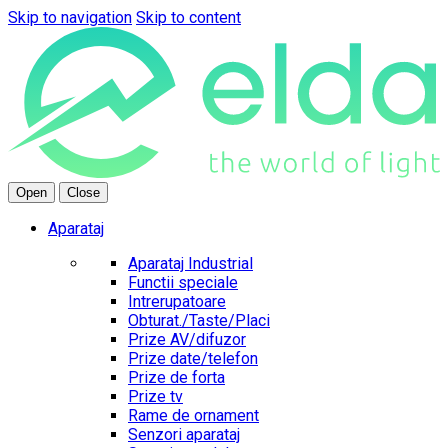
Skip to navigation
Skip to content
Open
Close
Aparataj
Aparataj Industrial
Functii speciale
Intrerupatoare
Obturat./Taste/Placi
Prize AV/difuzor
Prize date/telefon
Prize de forta
Prize tv
Rame de ornament
Senzori aparataj