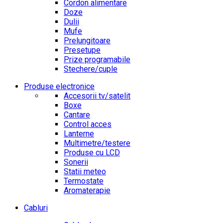
Cordon alimentare
Doze
Dulii
Mufe
Prelungitoare
Presetupe
Prize programabile
Stechere/cuple
Produse electronice
Accesorii tv/satelit
Boxe
Cantare
Control acces
Lanterne
Multimetre/testere
Produse cu LCD
Sonerii
Statii meteo
Termostate
Aromaterapie
Cabluri