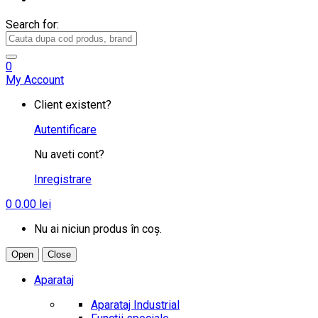
Search for:
0
My Account
Client existent?
Autentificare
Nu aveti cont?
Inregistrare
0
0.00
lei
Nu ai niciun produs în coș.
Open
Close
Aparataj
Aparataj Industrial