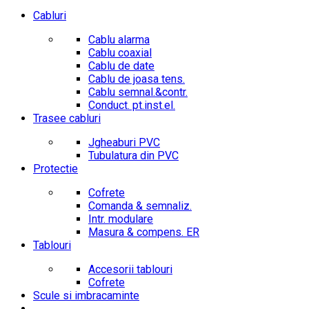
Cabluri
Cablu alarma
Cablu coaxial
Cablu de date
Cablu de joasa tens.
Cablu semnal.&contr.
Conduct. pt.inst.el.
Trasee cabluri
Jgheaburi PVC
Tubulatura din PVC
Protectie
Cofrete
Comanda & semnaliz.
Intr. modulare
Masura & compens. ER
Tablouri
Accesorii tablouri
Cofrete
Scule si imbracaminte