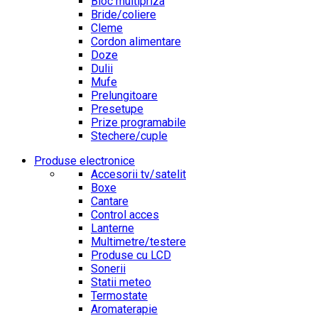
Bloc multipriza
Bride/coliere
Cleme
Cordon alimentare
Doze
Dulii
Mufe
Prelungitoare
Presetupe
Prize programabile
Stechere/cuple
Produse electronice
Accesorii tv/satelit
Boxe
Cantare
Control acces
Lanterne
Multimetre/testere
Produse cu LCD
Sonerii
Statii meteo
Termostate
Aromaterapie