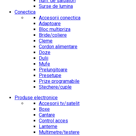
Ilum. de sarbatori
Surse de lumina
Conectica
Accesorii conectica
Adaptoare
Bloc multipriza
Bride/coliere
Cleme
Cordon alimentare
Doze
Dulii
Mufe
Prelungitoare
Presetupe
Prize programabile
Stechere/cuple
Produse electronice
Accesorii tv/satelit
Boxe
Cantare
Control acces
Lanterne
Multimetre/testere