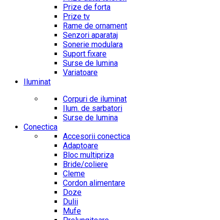
Prize de forta
Prize tv
Rame de ornament
Senzori aparataj
Sonerie modulara
Suport fixare
Surse de lumina
Variatoare
Iluminat
Corpuri de iluminat
Ilum. de sarbatori
Surse de lumina
Conectica
Accesorii conectica
Adaptoare
Bloc multipriza
Bride/coliere
Cleme
Cordon alimentare
Doze
Dulii
Mufe