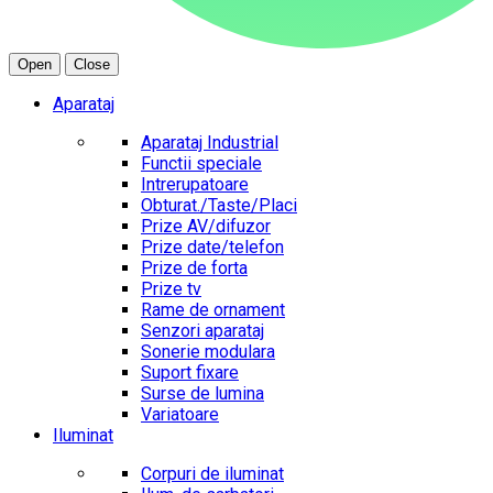
Open
Close
Aparataj
Aparataj Industrial
Functii speciale
Intrerupatoare
Obturat./Taste/Placi
Prize AV/difuzor
Prize date/telefon
Prize de forta
Prize tv
Rame de ornament
Senzori aparataj
Sonerie modulara
Suport fixare
Surse de lumina
Variatoare
Iluminat
Corpuri de iluminat