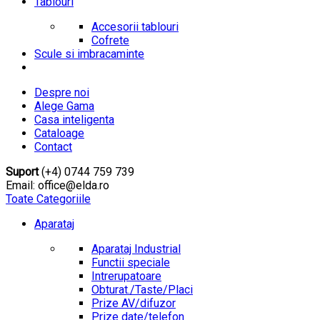
Tablouri
Accesorii tablouri
Cofrete
Scule si imbracaminte
Despre noi
Alege Gama
Casa inteligenta
Cataloage
Contact
Suport
(+4) 0744 759 739
Email: office@elda.ro
Toate Categoriile
Aparataj
Aparataj Industrial
Functii speciale
Intrerupatoare
Obturat./Taste/Placi
Prize AV/difuzor
Prize date/telefon