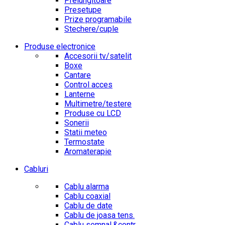
Prelungitoare
Presetupe
Prize programabile
Stechere/cuple
Produse electronice
Accesorii tv/satelit
Boxe
Cantare
Control acces
Lanterne
Multimetre/testere
Produse cu LCD
Sonerii
Statii meteo
Termostate
Aromaterapie
Cabluri
Cablu alarma
Cablu coaxial
Cablu de date
Cablu de joasa tens.
Cablu semnal.&contr.