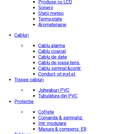
Produse cu LCD
Sonerii
Statii meteo
Termostate
Aromaterapie
Cabluri
Cablu alarma
Cablu coaxial
Cablu de date
Cablu de joasa tens.
Cablu semnal.&contr.
Conduct. pt.inst.el.
Trasee cabluri
Jgheaburi PVC
Tubulatura din PVC
Protectie
Cofrete
Comanda & semnaliz.
Intr. modulare
Masura & compens. ER