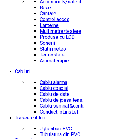
Accesorii tv/satelit
Boxe
Cantare
Control acces
Lanterne
Multimetre/testere
Produse cu LCD
Sonerii
Statii meteo
Termostate
Aromaterapie
Cabluri
Cablu alarma
Cablu coaxial
Cablu de date
Cablu de joasa tens.
Cablu semnal.&contr.
Conduct. pt.inst.el.
Trasee cabluri
Jgheaburi PVC
Tubulatura din PVC