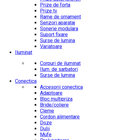
Prize de forta
Prize tv
Rame de ornament
Senzori aparataj
Sonerie modulara
Suport fixare
Surse de lumina
Variatoare
Iluminat
Corpuri de iluminat
Ilum. de sarbatori
Surse de lumina
Conectica
Accesorii conectica
Adaptoare
Bloc multipriza
Bride/coliere
Cleme
Cordon alimentare
Doze
Dulii
Mufe