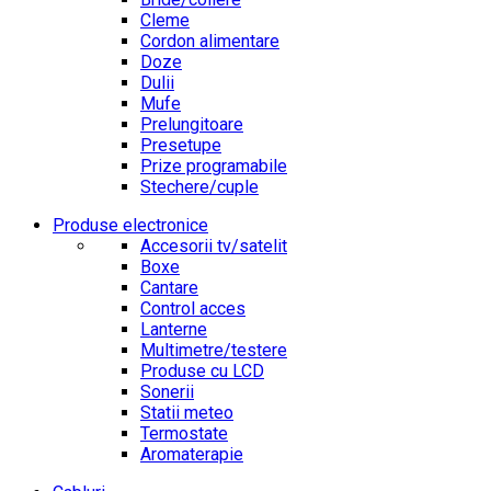
Cleme
Cordon alimentare
Doze
Dulii
Mufe
Prelungitoare
Presetupe
Prize programabile
Stechere/cuple
Produse electronice
Accesorii tv/satelit
Boxe
Cantare
Control acces
Lanterne
Multimetre/testere
Produse cu LCD
Sonerii
Statii meteo
Termostate
Aromaterapie