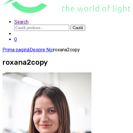
Search
Caută
Caută
după:
0
Prima pagină
Despre Noi
roxana2copy
roxana2copy