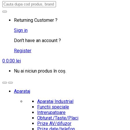
Search
for:
Returning Customer ?
Sign in
Don't have an account ?
Register
0
0.00
lei
Nu ai niciun produs în coș.
Aparataj
Aparataj Industrial
Functii speciale
Intrerupatoare
Obturat./Taste/Placi
Prize AV/difuzor
Prize date/telefon