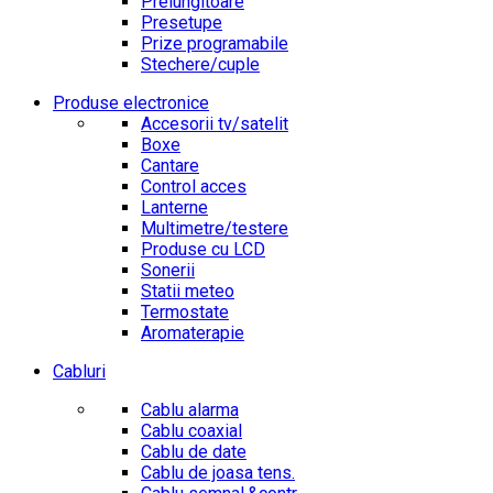
Prelungitoare
Presetupe
Prize programabile
Stechere/cuple
Produse electronice
Accesorii tv/satelit
Boxe
Cantare
Control acces
Lanterne
Multimetre/testere
Produse cu LCD
Sonerii
Statii meteo
Termostate
Aromaterapie
Cabluri
Cablu alarma
Cablu coaxial
Cablu de date
Cablu de joasa tens.