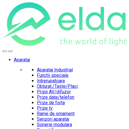
Skip
Skip
to
to
navigation
content
Aparataj
Aparataj Industrial
Functii speciale
Intrerupatoare
Obturat./Taste/Placi
Prize AV/difuzor
Prize date/telefon
Prize de forta
Prize tv
Rame de ornament
Senzori aparataj
Sonerie modulara