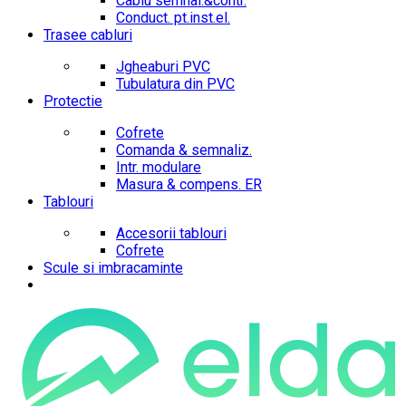
Cablu semnal.&contr.
Conduct. pt.inst.el.
Trasee cabluri
Jgheaburi PVC
Tubulatura din PVC
Protectie
Cofrete
Comanda & semnaliz.
Intr. modulare
Masura & compens. ER
Tablouri
Accesorii tablouri
Cofrete
Scule si imbracaminte