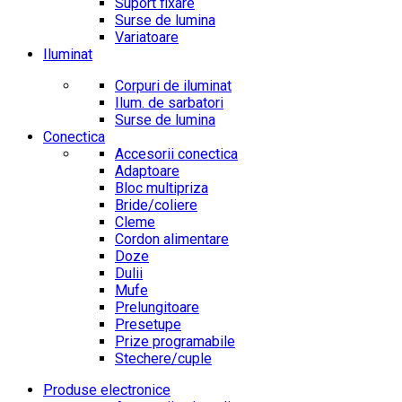
Suport fixare
Surse de lumina
Variatoare
Iluminat
Corpuri de iluminat
Ilum. de sarbatori
Surse de lumina
Conectica
Accesorii conectica
Adaptoare
Bloc multipriza
Bride/coliere
Cleme
Cordon alimentare
Doze
Dulii
Mufe
Prelungitoare
Presetupe
Prize programabile
Stechere/cuple
Produse electronice