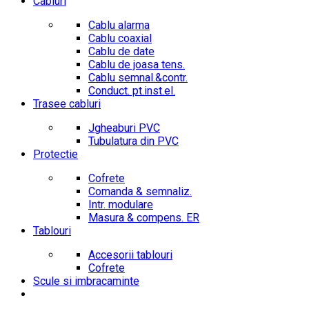
Cabluri
Cablu alarma
Cablu coaxial
Cablu de date
Cablu de joasa tens.
Cablu semnal.&contr.
Conduct. pt.inst.el.
Trasee cabluri
Jgheaburi PVC
Tubulatura din PVC
Protectie
Cofrete
Comanda & semnaliz.
Intr. modulare
Masura & compens. ER
Tablouri
Accesorii tablouri
Cofrete
Scule si imbracaminte