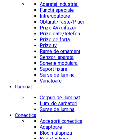
Aparataj Industrial
Functii speciale
Intrerupatoare
Obturat./Taste/Placi
Prize AV/difuzor
Prize date/telefon
Prize de forta
Prize tv
Rame de ornament
Senzori aparataj
Sonerie modulara
Suport fixare
Surse de lumina
Variatoare
Iluminat
Corpuri de iluminat
Ilum. de sarbatori
Surse de lumina
Conectica
Accesorii conectica
Adaptoare
Bloc multipriza
Bride/coliere