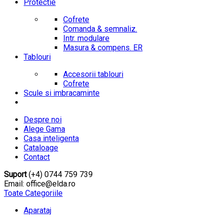
Protectie
Cofrete
Comanda & semnaliz.
Intr. modulare
Masura & compens. ER
Tablouri
Accesorii tablouri
Cofrete
Scule si imbracaminte
Despre noi
Alege Gama
Casa inteligenta
Cataloage
Contact
Suport
(+4) 0744 759 739
Email: office@elda.ro
Toate Categoriile
Aparataj