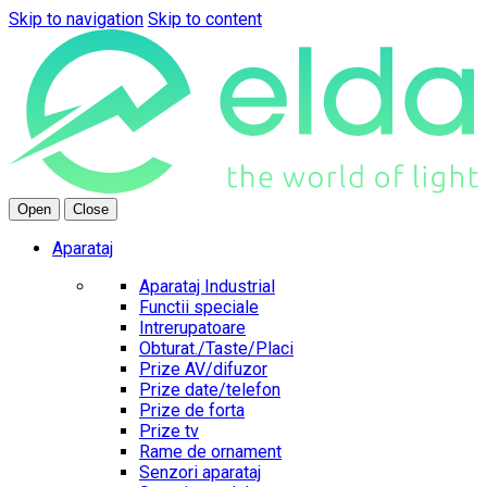
Skip to navigation
Skip to content
Open
Close
Aparataj
Aparataj Industrial
Functii speciale
Intrerupatoare
Obturat./Taste/Placi
Prize AV/difuzor
Prize date/telefon
Prize de forta
Prize tv
Rame de ornament
Senzori aparataj