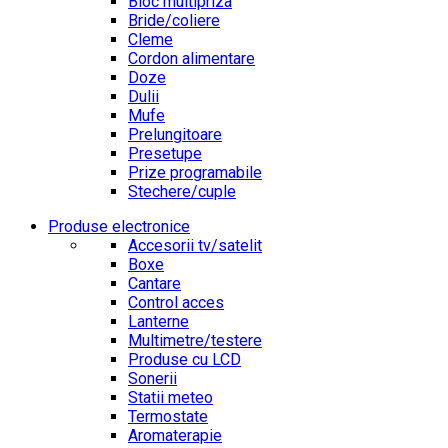
Bloc multipriza
Bride/coliere
Cleme
Cordon alimentare
Doze
Dulii
Mufe
Prelungitoare
Presetupe
Prize programabile
Stechere/cuple
Produse electronice
Accesorii tv/satelit
Boxe
Cantare
Control acces
Lanterne
Multimetre/testere
Produse cu LCD
Sonerii
Statii meteo
Termostate
Aromaterapie