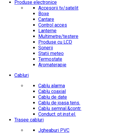
Produse electronice
Accesorii tv/satelit
Boxe
Cantare
Control acces
Lanterne
Multimetre/testere
Produse cu LCD
Sonerii
Statii meteo
Termostate
Aromaterapie
Cabluri
Cablu alarma
Cablu coaxial
Cablu de date
Cablu de joasa tens.
Cablu semnal.&contr.
Conduct. pt.inst.el.
Trasee cabluri
Jgheaburi PVC