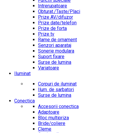
Functii speciale
Intrerupatoare
Obturat./Taste/Placi
Prize AV/difuzor
Prize date/telefon
Prize de forta
Prize tv
Rame de ornament
Senzori aparataj
Sonerie modulara
Suport fixare
Surse de lumina
Variatoare
Iluminat
Corpuri de iluminat
Ilum. de sarbatori
Surse de lumina
Conectica
Accesorii conectica
Adaptoare
Bloc multipriza
Bride/coliere
Cleme