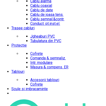
Cablu alarma
Cablu coaxial
Cablu de date
Cablu de joasa tens.
Cablu semnal.&contr.
Conduct. pt.inst.el.
Trasee cabluri
Jgheaburi PVC
Tubulatura din PVC
Protectie
Cofrete
Comanda & semnaliz.
Intr. modulare
Masura & compens. ER
Tablouri
Accesorii tablouri
Cofrete
Scule si imbracaminte