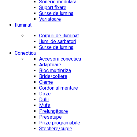
Sonerie modulara
Suport fixare
Surse de lumina
Variatoare
Iluminat
Corpuri de iluminat
Ilum. de sarbatori
Surse de lumina
Conectica
Accesorii conectica
Adaptoare
Bloc multipriza
Bride/coliere
Cleme
Cordon alimentare
Doze
Dulii
Mufe
Prelungitoare
Presetupe
Prize programabile
Stechere/cuple