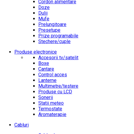
Cordon alimentare
Doze
Dulii
Mufe
Prelungitoare
Presetupe
Prize programabile
Stechere/cuple
Produse electronice
Accesorii tv/satelit
Boxe
Cantare
Control acces
Lanterne
Multimetre/testere
Produse cu LCD
Sonerii
Statii meteo
Termostate
Aromaterapie
Cabluri