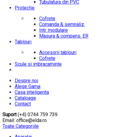
Tubulatura din PVC
Protectie
Cofrete
Comanda & semnaliz.
Intr. modulare
Masura & compens. ER
Tablouri
Accesorii tablouri
Cofrete
Scule si imbracaminte
Despre noi
Alege Gama
Casa inteligenta
Cataloage
Contact
Suport
(+4) 0744 759 739
Email: office@elda.ro
Toate Categoriile
Aparataj