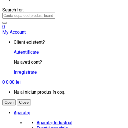
Search for:
0
My Account
Client existent?
Autentificare
Nu aveti cont?
Inregistrare
0
0.00
lei
Nu ai niciun produs în coș.
Open
Close
Aparataj
Aparataj Industrial