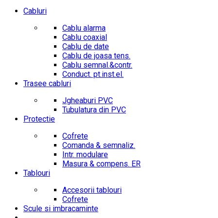
Cabluri
Cablu alarma
Cablu coaxial
Cablu de date
Cablu de joasa tens.
Cablu semnal.&contr.
Conduct. pt.inst.el.
Trasee cabluri
Jgheaburi PVC
Tubulatura din PVC
Protectie
Cofrete
Comanda & semnaliz.
Intr. modulare
Masura & compens. ER
Tablouri
Accesorii tablouri
Cofrete
Scule si imbracaminte