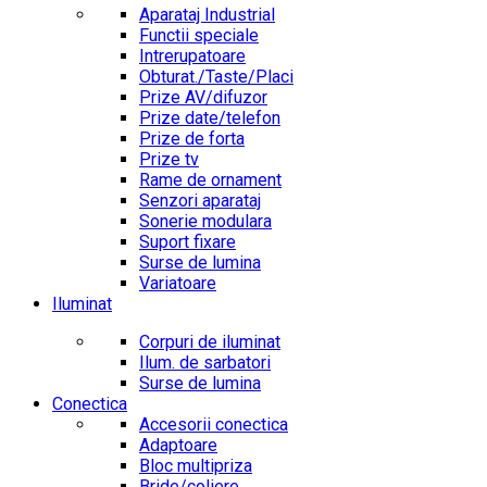
Aparataj Industrial
Functii speciale
Intrerupatoare
Obturat./Taste/Placi
Prize AV/difuzor
Prize date/telefon
Prize de forta
Prize tv
Rame de ornament
Senzori aparataj
Sonerie modulara
Suport fixare
Surse de lumina
Variatoare
Iluminat
Corpuri de iluminat
Ilum. de sarbatori
Surse de lumina
Conectica
Accesorii conectica
Adaptoare
Bloc multipriza
Bride/coliere