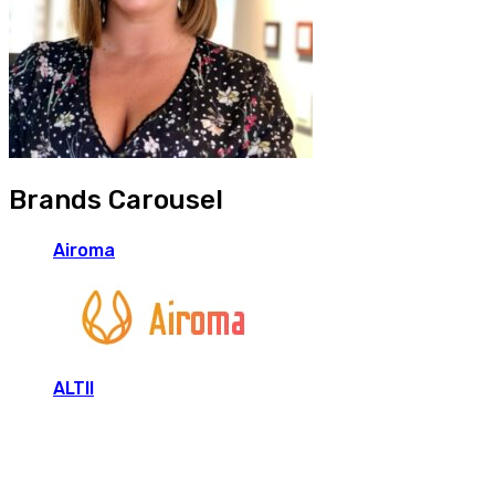
Brands Carousel
Airoma
ALTII