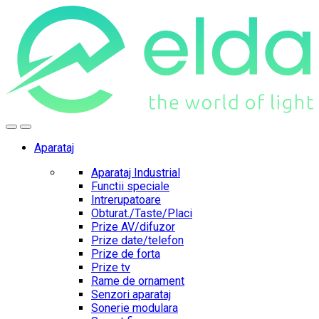
Skip
Skip
to
to
navigation
content
Aparataj
Aparataj Industrial
Functii speciale
Intrerupatoare
Obturat./Taste/Placi
Prize AV/difuzor
Prize date/telefon
Prize de forta
Prize tv
Rame de ornament
Senzori aparataj
Sonerie modulara