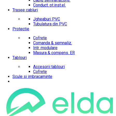
Cablu semnal.&contr.
Conduct. pt.inst.el.
Trasee cabluri
Jgheaburi PVC
Tubulatura din PVC
Protectie
Cofrete
Comanda & semnaliz.
Intr. modulare
Masura & compens. ER
Tablouri
Accesorii tablouri
Cofrete
Scule si imbracaminte