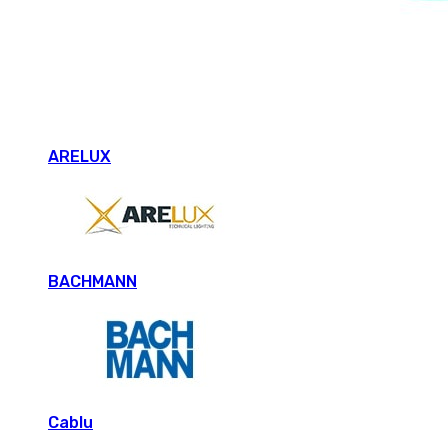
ARELUX
BACHMANN
Cablu