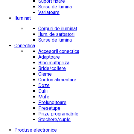
Suport fixare
Surse de lumina
Variatoare
Iluminat
Corpuri de iluminat
Ilum. de sarbatori
Surse de lumina
Conectica
Accesorii conectica
Adaptoare
Bloc multipriza
Bride/coliere
Cleme
Cordon alimentare
Doze
Dulii
Mufe
Prelungitoare
Presetupe
Prize programabile
Stechere/cuple
Produse electronice