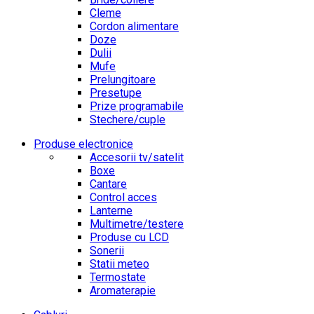
Cleme
Cordon alimentare
Doze
Dulii
Mufe
Prelungitoare
Presetupe
Prize programabile
Stechere/cuple
Produse electronice
Accesorii tv/satelit
Boxe
Cantare
Control acces
Lanterne
Multimetre/testere
Produse cu LCD
Sonerii
Statii meteo
Termostate
Aromaterapie