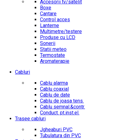
Accesorii tv/satelit
Boxe
Cantare
Control acces
Lanterne
Multimetre/testere
Produse cu LCD
Sonerii
Statii meteo
Termostate
Aromaterapie
Cabluri
Cablu alarma
Cablu coaxial
Cablu de date
Cablu de joasa tens.
Cablu semnal.&contr.
Conduct. pt.inst.el.
Trasee cabluri
Jgheaburi PVC
Tubulatura din PVC