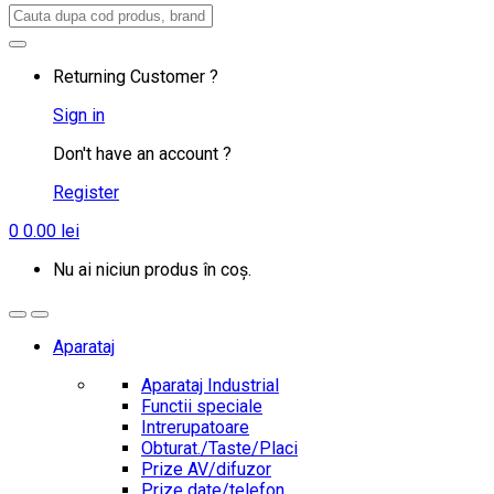
Search
for:
Returning Customer ?
Sign in
Don't have an account ?
Register
0
0.00
lei
Nu ai niciun produs în coș.
Aparataj
Aparataj Industrial
Functii speciale
Intrerupatoare
Obturat./Taste/Placi
Prize AV/difuzor
Prize date/telefon