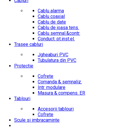
Cabluri
Cablu alarma
Cablu coaxial
Cablu de date
Cablu de joasa tens.
Cablu semnal.&contr.
Conduct. pt.inst.el.
Trasee cabluri
Jgheaburi PVC
Tubulatura din PVC
Protectie
Cofrete
Comanda & semnaliz.
Intr. modulare
Masura & compens. ER
Tablouri
Accesorii tablouri
Cofrete
Scule si imbracaminte