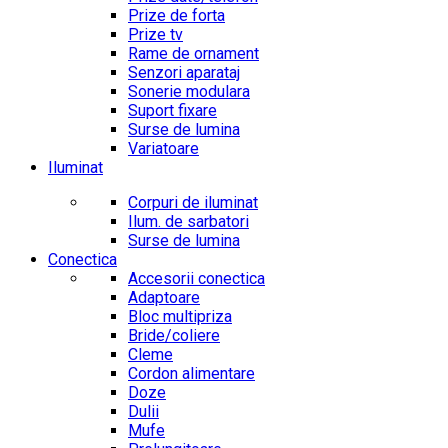
Prize de forta
Prize tv
Rame de ornament
Senzori aparataj
Sonerie modulara
Suport fixare
Surse de lumina
Variatoare
Iluminat
Corpuri de iluminat
Ilum. de sarbatori
Surse de lumina
Conectica
Accesorii conectica
Adaptoare
Bloc multipriza
Bride/coliere
Cleme
Cordon alimentare
Doze
Dulii
Mufe