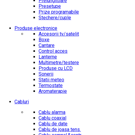
Prelungitoare
Presetupe
Prize programabile
Stechere/cuple
Produse electronice
Accesorii tv/satelit
Boxe
Cantare
Control acces
Lanterne
Multimetre/testere
Produse cu LCD
Sonerii
Statii meteo
Termostate
Aromaterapie
Cabluri
Cablu alarma
Cablu coaxial
Cablu de date
Cablu de joasa tens.