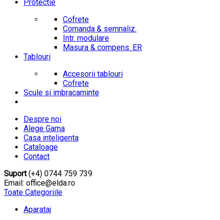
Protectie
Cofrete
Comanda & semnaliz.
Intr. modulare
Masura & compens. ER
Tablouri
Accesorii tablouri
Cofrete
Scule si imbracaminte
Despre noi
Alege Gama
Casa inteligenta
Cataloage
Contact
Suport
(+4) 0744 759 739
Email: office@elda.ro
Toate Categoriile
Aparataj