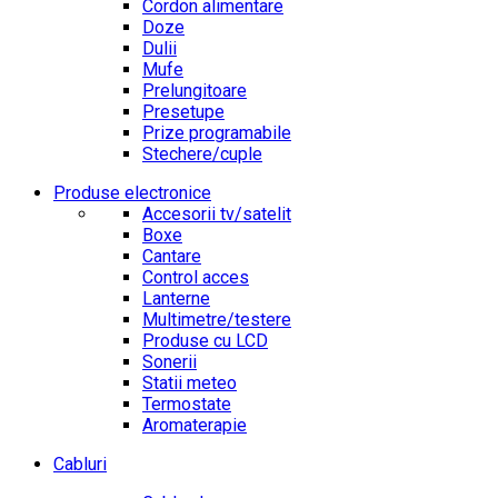
Cordon alimentare
Doze
Dulii
Mufe
Prelungitoare
Presetupe
Prize programabile
Stechere/cuple
Produse electronice
Accesorii tv/satelit
Boxe
Cantare
Control acces
Lanterne
Multimetre/testere
Produse cu LCD
Sonerii
Statii meteo
Termostate
Aromaterapie
Cabluri