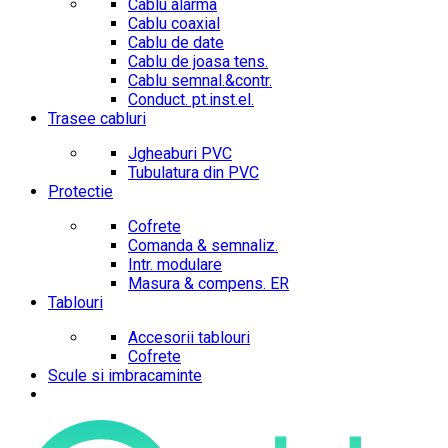
Cablu alarma
Cablu coaxial
Cablu de date
Cablu de joasa tens.
Cablu semnal.&contr.
Conduct. pt.inst.el.
Trasee cabluri
Jgheaburi PVC
Tubulatura din PVC
Protectie
Cofrete
Comanda & semnaliz.
Intr. modulare
Masura & compens. ER
Tablouri
Accesorii tablouri
Cofrete
Scule si imbracaminte