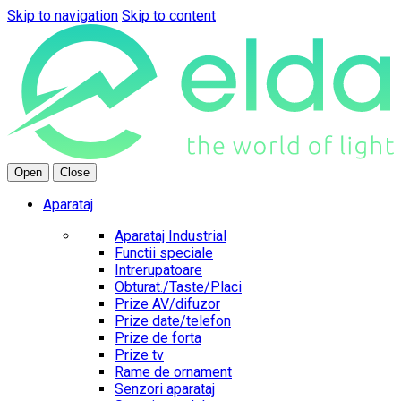
Skip to navigation
Skip to content
Open
Close
Aparataj
Aparataj Industrial
Functii speciale
Intrerupatoare
Obturat./Taste/Placi
Prize AV/difuzor
Prize date/telefon
Prize de forta
Prize tv
Rame de ornament
Senzori aparataj