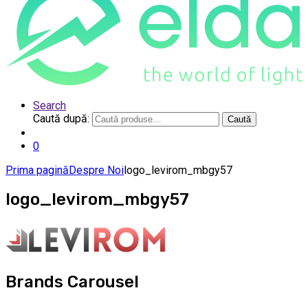
Search
Caută după:
Caută
0
Prima pagină
Despre Noi
logo_levirom_mbgy57
logo_levirom_mbgy57
Brands Carousel