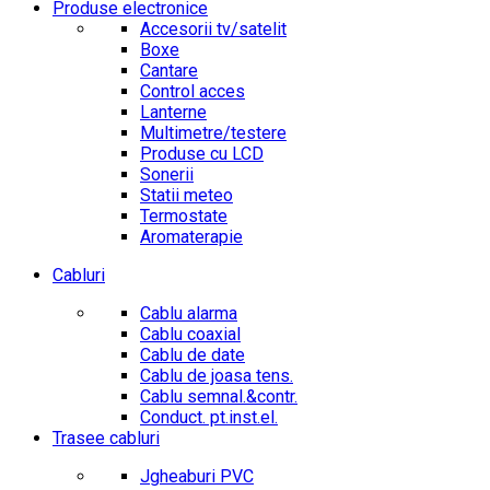
Produse electronice
Accesorii tv/satelit
Boxe
Cantare
Control acces
Lanterne
Multimetre/testere
Produse cu LCD
Sonerii
Statii meteo
Termostate
Aromaterapie
Cabluri
Cablu alarma
Cablu coaxial
Cablu de date
Cablu de joasa tens.
Cablu semnal.&contr.
Conduct. pt.inst.el.
Trasee cabluri
Jgheaburi PVC