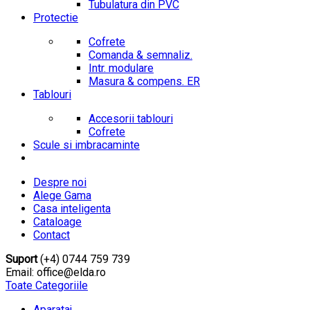
Tubulatura din PVC
Protectie
Cofrete
Comanda & semnaliz.
Intr. modulare
Masura & compens. ER
Tablouri
Accesorii tablouri
Cofrete
Scule si imbracaminte
Despre noi
Alege Gama
Casa inteligenta
Cataloage
Contact
Suport
(+4) 0744 759 739
Email: office@elda.ro
Toate Categoriile
Aparataj