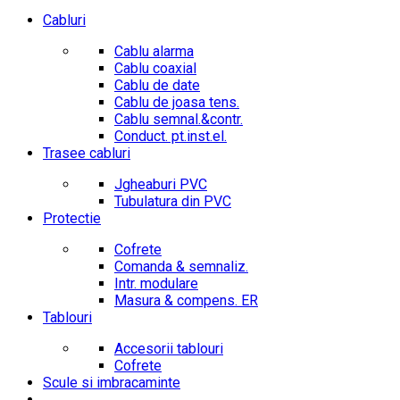
Cabluri
Cablu alarma
Cablu coaxial
Cablu de date
Cablu de joasa tens.
Cablu semnal.&contr.
Conduct. pt.inst.el.
Trasee cabluri
Jgheaburi PVC
Tubulatura din PVC
Protectie
Cofrete
Comanda & semnaliz.
Intr. modulare
Masura & compens. ER
Tablouri
Accesorii tablouri
Cofrete
Scule si imbracaminte