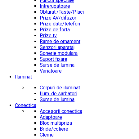
Functii speciale
Intrerupatoare
Obturat./Taste/Placi
Prize AV/difuzor
Prize date/telefon
Prize de forta
Prize tv
Rame de ornament
Senzori aparataj
Sonerie modulara
Suport fixare
Surse de lumina
Variatoare
Iluminat
Corpuri de iluminat
Ilum. de sarbatori
Surse de lumina
Conectica
Accesorii conectica
Adaptoare
Bloc multipriza
Bride/coliere
Cleme