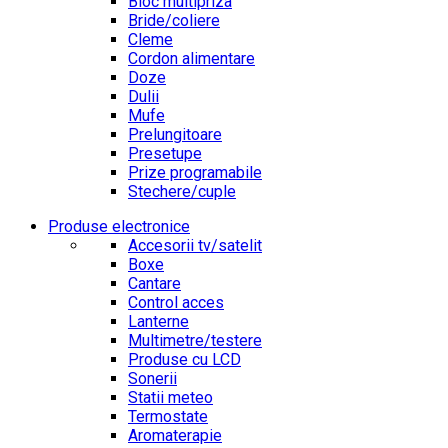
Bloc multipriza
Bride/coliere
Cleme
Cordon alimentare
Doze
Dulii
Mufe
Prelungitoare
Presetupe
Prize programabile
Stechere/cuple
Produse electronice
Accesorii tv/satelit
Boxe
Cantare
Control acces
Lanterne
Multimetre/testere
Produse cu LCD
Sonerii
Statii meteo
Termostate
Aromaterapie