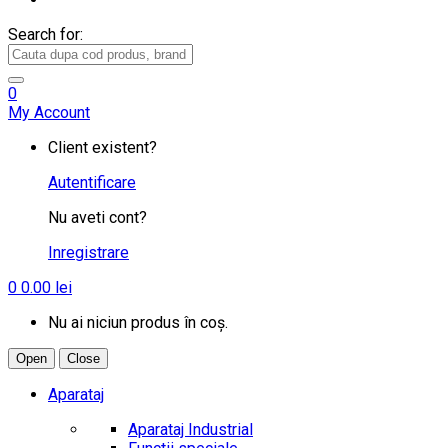
Search for:
0
My Account
Client existent?
Autentificare
Nu aveti cont?
Inregistrare
0
0.00
lei
Nu ai niciun produs în coș.
Open
Close
Aparataj
Aparataj Industrial