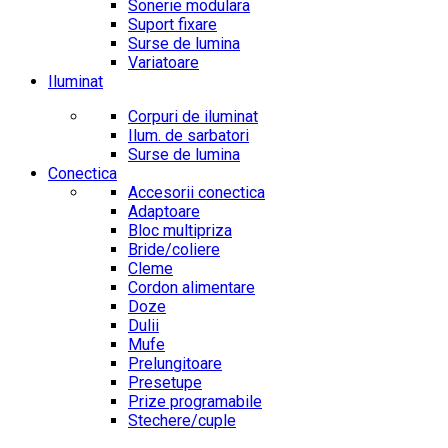
Sonerie modulara
Suport fixare
Surse de lumina
Variatoare
Iluminat
Corpuri de iluminat
Ilum. de sarbatori
Surse de lumina
Conectica
Accesorii conectica
Adaptoare
Bloc multipriza
Bride/coliere
Cleme
Cordon alimentare
Doze
Dulii
Mufe
Prelungitoare
Presetupe
Prize programabile
Stechere/cuple