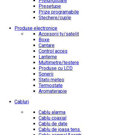
Prelungitoare
Presetupe
Prize programabile
Stechere/cuple
Produse electronice
Accesorii tv/satelit
Boxe
Cantare
Control acces
Lanterne
Multimetre/testere
Produse cu LCD
Sonerii
Statii meteo
Termostate
Aromaterapie
Cabluri
Cablu alarma
Cablu coaxial
Cablu de date
Cablu de joasa tens.