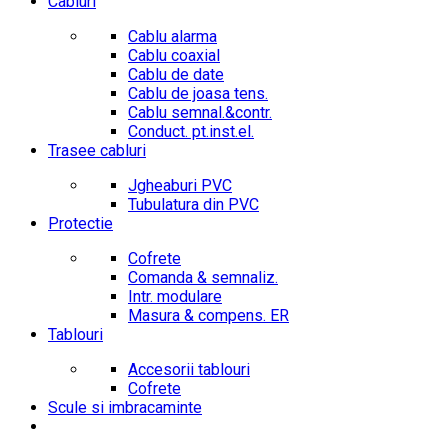
Cabluri
Cablu alarma
Cablu coaxial
Cablu de date
Cablu de joasa tens.
Cablu semnal.&contr.
Conduct. pt.inst.el.
Trasee cabluri
Jgheaburi PVC
Tubulatura din PVC
Protectie
Cofrete
Comanda & semnaliz.
Intr. modulare
Masura & compens. ER
Tablouri
Accesorii tablouri
Cofrete
Scule si imbracaminte