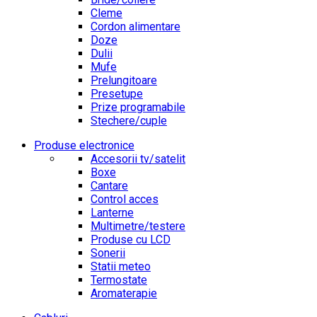
Cleme
Cordon alimentare
Doze
Dulii
Mufe
Prelungitoare
Presetupe
Prize programabile
Stechere/cuple
Produse electronice
Accesorii tv/satelit
Boxe
Cantare
Control acces
Lanterne
Multimetre/testere
Produse cu LCD
Sonerii
Statii meteo
Termostate
Aromaterapie