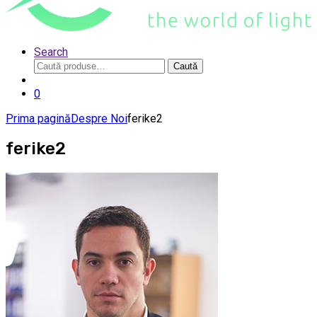
Search
Caută
Caută
după:
0
Prima pagină
Despre Noi
ferike2
ferike2