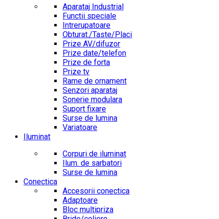
Aparataj Industrial
Functii speciale
Intrerupatoare
Obturat./Taste/Placi
Prize AV/difuzor
Prize date/telefon
Prize de forta
Prize tv
Rame de ornament
Senzori aparataj
Sonerie modulara
Suport fixare
Surse de lumina
Variatoare
Iluminat
Corpuri de iluminat
Ilum. de sarbatori
Surse de lumina
Conectica
Accesorii conectica
Adaptoare
Bloc multipriza
Bride/coliere