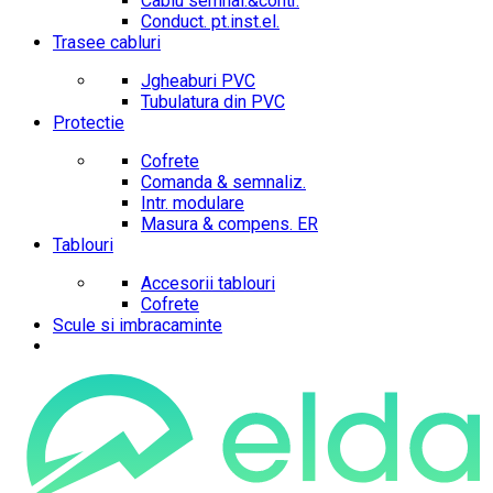
Cablu semnal.&contr.
Conduct. pt.inst.el.
Trasee cabluri
Jgheaburi PVC
Tubulatura din PVC
Protectie
Cofrete
Comanda & semnaliz.
Intr. modulare
Masura & compens. ER
Tablouri
Accesorii tablouri
Cofrete
Scule si imbracaminte