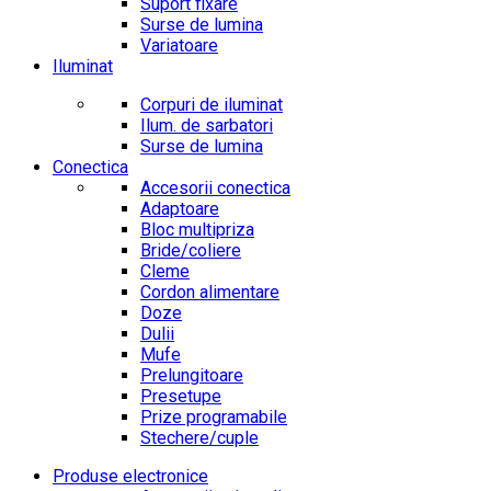
Suport fixare
Surse de lumina
Variatoare
Iluminat
Corpuri de iluminat
Ilum. de sarbatori
Surse de lumina
Conectica
Accesorii conectica
Adaptoare
Bloc multipriza
Bride/coliere
Cleme
Cordon alimentare
Doze
Dulii
Mufe
Prelungitoare
Presetupe
Prize programabile
Stechere/cuple
Produse electronice