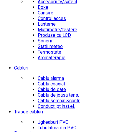
Accesorii tv/satelit
Boxe
Cantare
Control acces
Lanterne
Multimetre/testere
Produse cu LCD
Sonerii
Statii meteo
Termostate
Aromaterapie
Cabluri
Cablu alarma
Cablu coaxial
Cablu de date
Cablu de joasa tens.
Cablu semnal.&contr.
Conduct. pt.inst.el.
Trasee cabluri
Jgheaburi PVC
Tubulatura din PVC