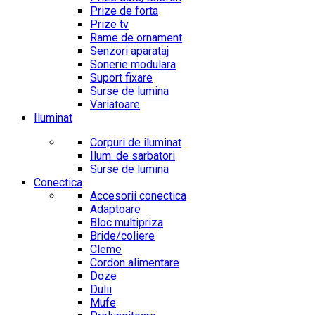
Prize de forta
Prize tv
Rame de ornament
Senzori aparataj
Sonerie modulara
Suport fixare
Surse de lumina
Variatoare
Iluminat
Corpuri de iluminat
Ilum. de sarbatori
Surse de lumina
Conectica
Accesorii conectica
Adaptoare
Bloc multipriza
Bride/coliere
Cleme
Cordon alimentare
Doze
Dulii
Mufe