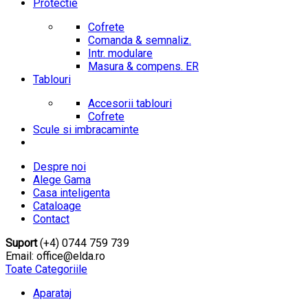
Protectie
Cofrete
Comanda & semnaliz.
Intr. modulare
Masura & compens. ER
Tablouri
Accesorii tablouri
Cofrete
Scule si imbracaminte
Despre noi
Alege Gama
Casa inteligenta
Cataloage
Contact
Suport
(+4) 0744 759 739
Email: office@elda.ro
Toate Categoriile
Aparataj