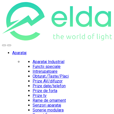
Skip
Skip
to
to
navigation
content
Aparataj
Aparataj Industrial
Functii speciale
Intrerupatoare
Obturat./Taste/Placi
Prize AV/difuzor
Prize date/telefon
Prize de forta
Prize tv
Rame de ornament
Senzori aparataj
Sonerie modulara