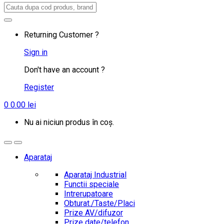
Search
for:
Returning Customer ?
Sign in
Don't have an account ?
Register
0
0.00
lei
Nu ai niciun produs în coș.
Aparataj
Aparataj Industrial
Functii speciale
Intrerupatoare
Obturat./Taste/Placi
Prize AV/difuzor
Prize date/telefon