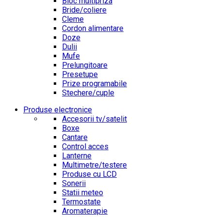
Bloc multipriza
Bride/coliere
Cleme
Cordon alimentare
Doze
Dulii
Mufe
Prelungitoare
Presetupe
Prize programabile
Stechere/cuple
Produse electronice
Accesorii tv/satelit
Boxe
Cantare
Control acces
Lanterne
Multimetre/testere
Produse cu LCD
Sonerii
Statii meteo
Termostate
Aromaterapie