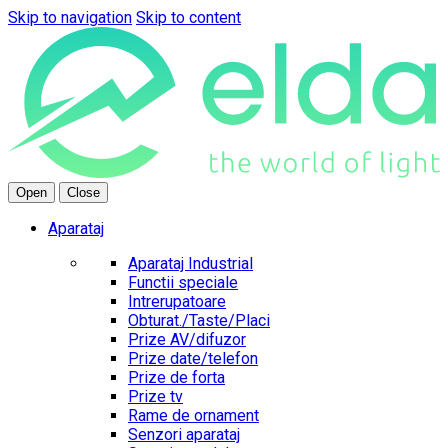
Skip to navigation
Skip to content
Open
Close
Aparataj
Aparataj Industrial
Functii speciale
Intrerupatoare
Obturat./Taste/Placi
Prize AV/difuzor
Prize date/telefon
Prize de forta
Prize tv
Rame de ornament
Senzori aparataj