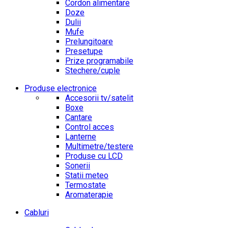
Cordon alimentare
Doze
Dulii
Mufe
Prelungitoare
Presetupe
Prize programabile
Stechere/cuple
Produse electronice
Accesorii tv/satelit
Boxe
Cantare
Control acces
Lanterne
Multimetre/testere
Produse cu LCD
Sonerii
Statii meteo
Termostate
Aromaterapie
Cabluri