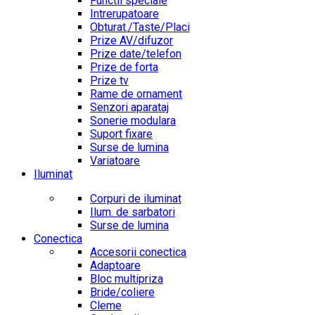
Functii speciale
Intrerupatoare
Obturat./Taste/Placi
Prize AV/difuzor
Prize date/telefon
Prize de forta
Prize tv
Rame de ornament
Senzori aparataj
Sonerie modulara
Suport fixare
Surse de lumina
Variatoare
Iluminat
Corpuri de iluminat
Ilum. de sarbatori
Surse de lumina
Conectica
Accesorii conectica
Adaptoare
Bloc multipriza
Bride/coliere
Cleme