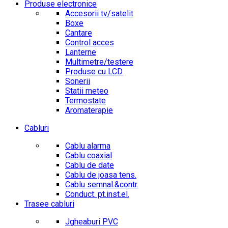
Produse electronice
Accesorii tv/satelit
Boxe
Cantare
Control acces
Lanterne
Multimetre/testere
Produse cu LCD
Sonerii
Statii meteo
Termostate
Aromaterapie
Cabluri
Cablu alarma
Cablu coaxial
Cablu de date
Cablu de joasa tens.
Cablu semnal.&contr.
Conduct. pt.inst.el.
Trasee cabluri
Jgheaburi PVC