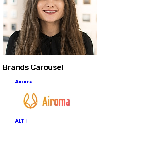
Brands Carousel
Airoma
ALTII