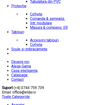
Tubulatura din PVC
Protectie
Cofrete
Comanda & semnaliz.
Intr. modulare
Masura & compens. ER
Tablouri
Accesorii tablouri
Cofrete
Scule si imbracaminte
Despre noi
Alege Gama
Casa inteligenta
Cataloage
Contact
Suport
(+4) 0744 759 739
Email: office@elda.ro
Toate Categoriile
Aparataj