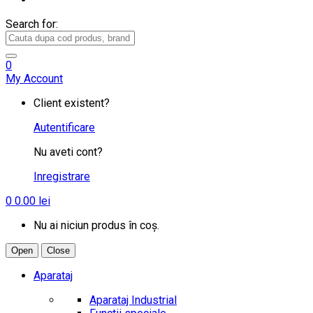
Search for:
0
My Account
Client existent?
Autentificare
Nu aveti cont?
Inregistrare
0
0.00
lei
Nu ai niciun produs în coș.
Open
Close
Aparataj
Aparataj Industrial