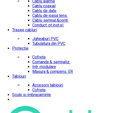
Cablu alarma
Cablu coaxial
Cablu de date
Cablu de joasa tens.
Cablu semnal.&contr.
Conduct. pt.inst.el.
Trasee cabluri
Jgheaburi PVC
Tubulatura din PVC
Protectie
Cofrete
Comanda & semnaliz.
Intr. modulare
Masura & compens. ER
Tablouri
Accesorii tablouri
Cofrete
Scule si imbracaminte