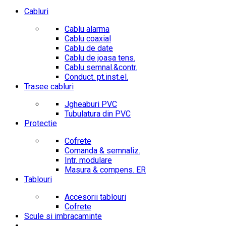
Cabluri
Cablu alarma
Cablu coaxial
Cablu de date
Cablu de joasa tens.
Cablu semnal.&contr.
Conduct. pt.inst.el.
Trasee cabluri
Jgheaburi PVC
Tubulatura din PVC
Protectie
Cofrete
Comanda & semnaliz.
Intr. modulare
Masura & compens. ER
Tablouri
Accesorii tablouri
Cofrete
Scule si imbracaminte