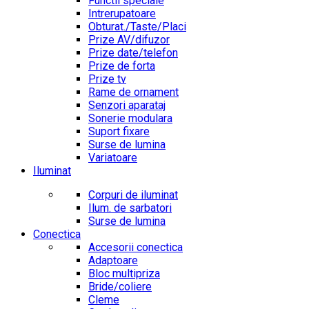
Functii speciale
Intrerupatoare
Obturat./Taste/Placi
Prize AV/difuzor
Prize date/telefon
Prize de forta
Prize tv
Rame de ornament
Senzori aparataj
Sonerie modulara
Suport fixare
Surse de lumina
Variatoare
Iluminat
Corpuri de iluminat
Ilum. de sarbatori
Surse de lumina
Conectica
Accesorii conectica
Adaptoare
Bloc multipriza
Bride/coliere
Cleme