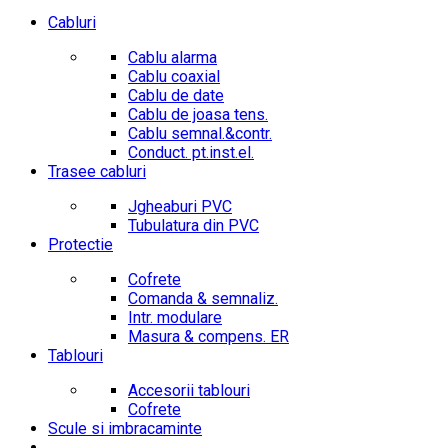
Cabluri
Cablu alarma
Cablu coaxial
Cablu de date
Cablu de joasa tens.
Cablu semnal.&contr.
Conduct. pt.inst.el.
Trasee cabluri
Jgheaburi PVC
Tubulatura din PVC
Protectie
Cofrete
Comanda & semnaliz.
Intr. modulare
Masura & compens. ER
Tablouri
Accesorii tablouri
Cofrete
Scule si imbracaminte