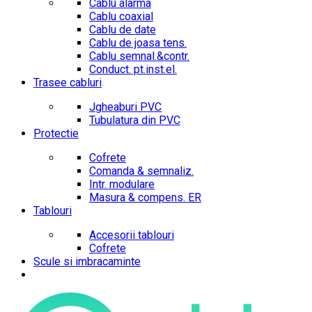
Cablu alarma
Cablu coaxial
Cablu de date
Cablu de joasa tens.
Cablu semnal.&contr.
Conduct. pt.inst.el.
Trasee cabluri
Jgheaburi PVC
Tubulatura din PVC
Protectie
Cofrete
Comanda & semnaliz.
Intr. modulare
Masura & compens. ER
Tablouri
Accesorii tablouri
Cofrete
Scule si imbracaminte