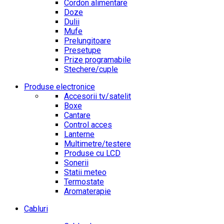
Cordon alimentare
Doze
Dulii
Mufe
Prelungitoare
Presetupe
Prize programabile
Stechere/cuple
Produse electronice
Accesorii tv/satelit
Boxe
Cantare
Control acces
Lanterne
Multimetre/testere
Produse cu LCD
Sonerii
Statii meteo
Termostate
Aromaterapie
Cabluri