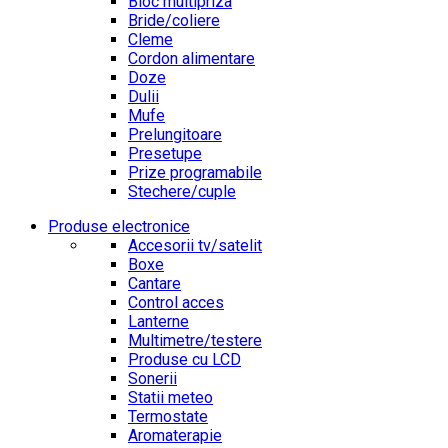
Bloc multipriza
Bride/coliere
Cleme
Cordon alimentare
Doze
Dulii
Mufe
Prelungitoare
Presetupe
Prize programabile
Stechere/cuple
Produse electronice
Accesorii tv/satelit
Boxe
Cantare
Control acces
Lanterne
Multimetre/testere
Produse cu LCD
Sonerii
Statii meteo
Termostate
Aromaterapie