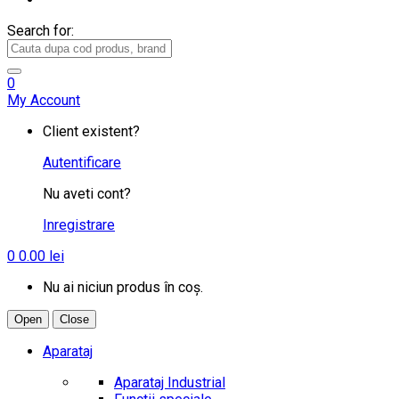
Search for:
0
My Account
Client existent?
Autentificare
Nu aveti cont?
Inregistrare
0
0.00
lei
Nu ai niciun produs în coș.
Open
Close
Aparataj
Aparataj Industrial