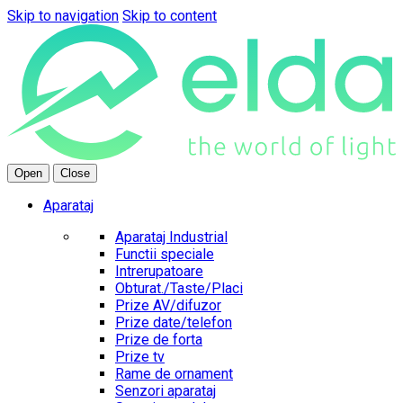
Skip to navigation
Skip to content
Open
Close
Aparataj
Aparataj Industrial
Functii speciale
Intrerupatoare
Obturat./Taste/Placi
Prize AV/difuzor
Prize date/telefon
Prize de forta
Prize tv
Rame de ornament
Senzori aparataj