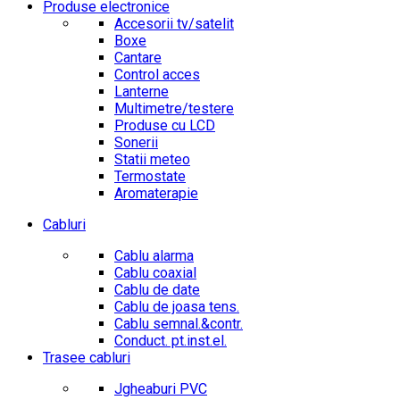
Produse electronice
Accesorii tv/satelit
Boxe
Cantare
Control acces
Lanterne
Multimetre/testere
Produse cu LCD
Sonerii
Statii meteo
Termostate
Aromaterapie
Cabluri
Cablu alarma
Cablu coaxial
Cablu de date
Cablu de joasa tens.
Cablu semnal.&contr.
Conduct. pt.inst.el.
Trasee cabluri
Jgheaburi PVC