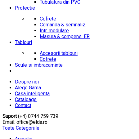
Tubulatura din PVC
Protectie
Cofrete
Comanda & semnaliz.
Intr. modulare
Masura & compens. ER
Tablouri
Accesorii tablouri
Cofrete
Scule si imbracaminte
Despre noi
Alege Gama
Casa inteligenta
Cataloage
Contact
Suport
(+4) 0744 759 739
Email: office@elda.ro
Toate Categoriile
Aparataj