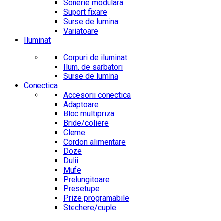
Sonerie modulara
Suport fixare
Surse de lumina
Variatoare
Iluminat
Corpuri de iluminat
Ilum. de sarbatori
Surse de lumina
Conectica
Accesorii conectica
Adaptoare
Bloc multipriza
Bride/coliere
Cleme
Cordon alimentare
Doze
Dulii
Mufe
Prelungitoare
Presetupe
Prize programabile
Stechere/cuple