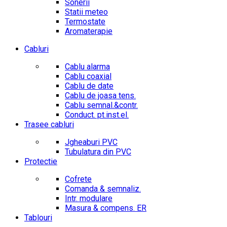
Sonerii
Statii meteo
Termostate
Aromaterapie
Cabluri
Cablu alarma
Cablu coaxial
Cablu de date
Cablu de joasa tens.
Cablu semnal.&contr.
Conduct. pt.inst.el.
Trasee cabluri
Jgheaburi PVC
Tubulatura din PVC
Protectie
Cofrete
Comanda & semnaliz.
Intr. modulare
Masura & compens. ER
Tablouri