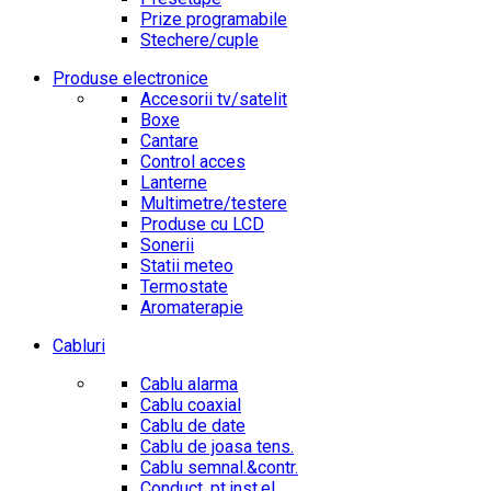
Prize programabile
Stechere/cuple
Produse electronice
Accesorii tv/satelit
Boxe
Cantare
Control acces
Lanterne
Multimetre/testere
Produse cu LCD
Sonerii
Statii meteo
Termostate
Aromaterapie
Cabluri
Cablu alarma
Cablu coaxial
Cablu de date
Cablu de joasa tens.
Cablu semnal.&contr.
Conduct. pt.inst.el.