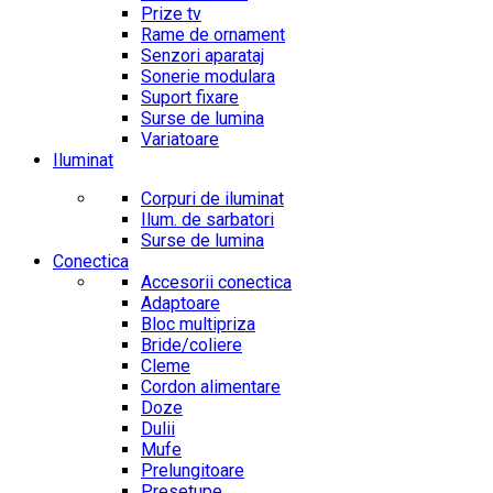
Prize tv
Rame de ornament
Senzori aparataj
Sonerie modulara
Suport fixare
Surse de lumina
Variatoare
Iluminat
Corpuri de iluminat
Ilum. de sarbatori
Surse de lumina
Conectica
Accesorii conectica
Adaptoare
Bloc multipriza
Bride/coliere
Cleme
Cordon alimentare
Doze
Dulii
Mufe
Prelungitoare
Presetupe