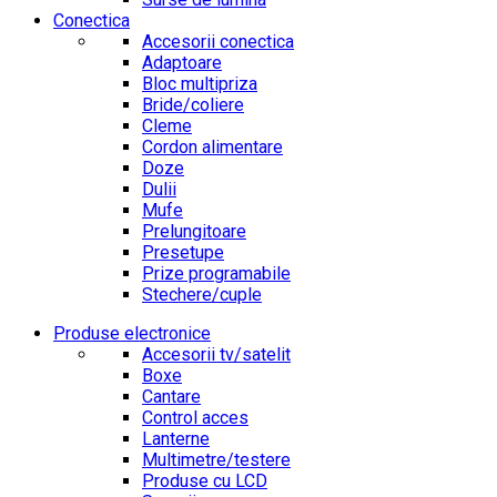
Conectica
Accesorii conectica
Adaptoare
Bloc multipriza
Bride/coliere
Cleme
Cordon alimentare
Doze
Dulii
Mufe
Prelungitoare
Presetupe
Prize programabile
Stechere/cuple
Produse electronice
Accesorii tv/satelit
Boxe
Cantare
Control acces
Lanterne
Multimetre/testere
Produse cu LCD