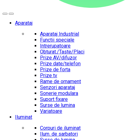
Aparataj
Aparataj Industrial
Functii speciale
Intrerupatoare
Obturat./Taste/Placi
Prize AV/difuzor
Prize date/telefon
Prize de forta
Prize tv
Rame de ornament
Senzori aparataj
Sonerie modulara
Suport fixare
Surse de lumina
Variatoare
Iluminat
Corpuri de iluminat
Ilum. de sarbatori
Surse de lumina