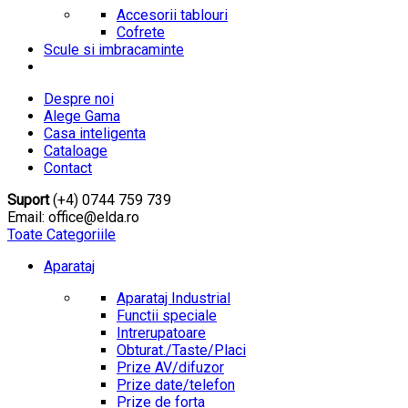
Accesorii tablouri
Cofrete
Scule si imbracaminte
Despre noi
Alege Gama
Casa inteligenta
Cataloage
Contact
Suport
(+4) 0744 759 739
Email: office@elda.ro
Toate Categoriile
Aparataj
Aparataj Industrial
Functii speciale
Intrerupatoare
Obturat./Taste/Placi
Prize AV/difuzor
Prize date/telefon
Prize de forta