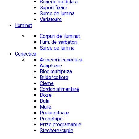
Sonerie modulara
Suport fixare
Surse de lumina
Variatoare
Iluminat
Corpuri de iluminat
Ilum. de sarbatori
Surse de lumina
Conectica
Accesorii conectica
Adaptoare
Bloc multipriza
Bride/coliere
Cleme
Cordon alimentare
Doze
Dulii
Mufe
Prelungitoare
Presetupe
Prize programabile
Stechere/cuple