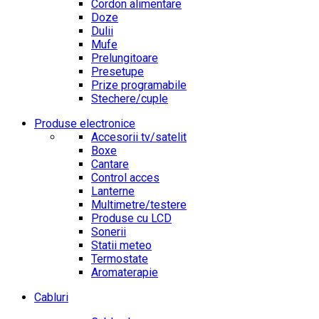
Cordon alimentare
Doze
Dulii
Mufe
Prelungitoare
Presetupe
Prize programabile
Stechere/cuple
Produse electronice
Accesorii tv/satelit
Boxe
Cantare
Control acces
Lanterne
Multimetre/testere
Produse cu LCD
Sonerii
Statii meteo
Termostate
Aromaterapie
Cabluri