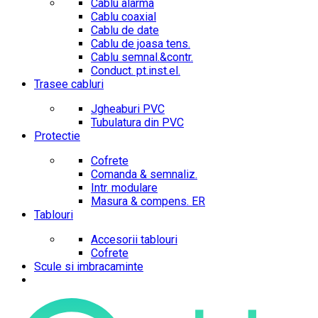
Cablu alarma
Cablu coaxial
Cablu de date
Cablu de joasa tens.
Cablu semnal.&contr.
Conduct. pt.inst.el.
Trasee cabluri
Jgheaburi PVC
Tubulatura din PVC
Protectie
Cofrete
Comanda & semnaliz.
Intr. modulare
Masura & compens. ER
Tablouri
Accesorii tablouri
Cofrete
Scule si imbracaminte