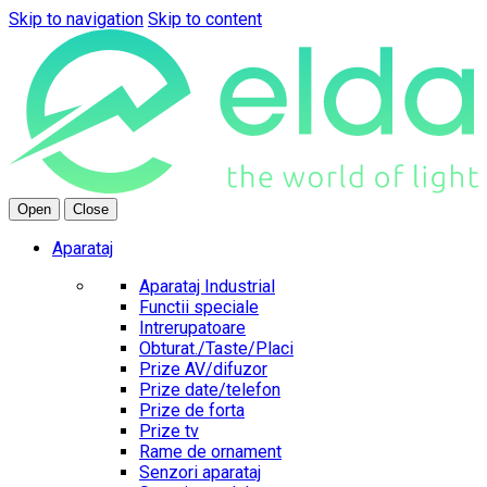
Skip to navigation
Skip to content
Open
Close
Aparataj
Aparataj Industrial
Functii speciale
Intrerupatoare
Obturat./Taste/Placi
Prize AV/difuzor
Prize date/telefon
Prize de forta
Prize tv
Rame de ornament
Senzori aparataj