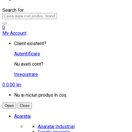
Search for:
0
My Account
Client existent?
Autentificare
Nu aveti cont?
Inregistrare
0
0.00
lei
Nu ai niciun produs în coș.
Open
Close
Aparataj
Aparataj Industrial