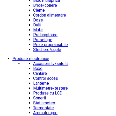
Bloc multipriza
Bride/coliere
Cleme
Cordon alimentare
Doze
Dulii
Mufe
Prelungitoare
Presetupe
Prize programabile
Stechere/cuple
Produse electronice
Accesorii tv/satelit
Boxe
Cantare
Control acces
Lanterne
Multimetre/testere
Produse cu LCD
Sonerii
Statii meteo
Termostate
Aromaterapie