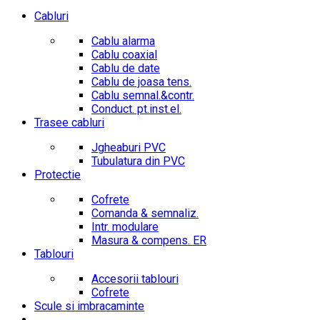
Cabluri
Cablu alarma
Cablu coaxial
Cablu de date
Cablu de joasa tens.
Cablu semnal.&contr.
Conduct. pt.inst.el.
Trasee cabluri
Jgheaburi PVC
Tubulatura din PVC
Protectie
Cofrete
Comanda & semnaliz.
Intr. modulare
Masura & compens. ER
Tablouri
Accesorii tablouri
Cofrete
Scule si imbracaminte