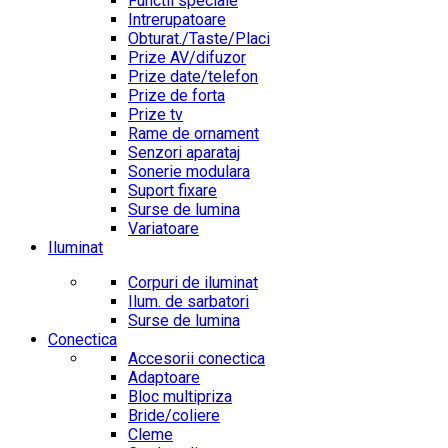
Functii speciale
Intrerupatoare
Obturat./Taste/Placi
Prize AV/difuzor
Prize date/telefon
Prize de forta
Prize tv
Rame de ornament
Senzori aparataj
Sonerie modulara
Suport fixare
Surse de lumina
Variatoare
Iluminat
Corpuri de iluminat
Ilum. de sarbatori
Surse de lumina
Conectica
Accesorii conectica
Adaptoare
Bloc multipriza
Bride/coliere
Cleme