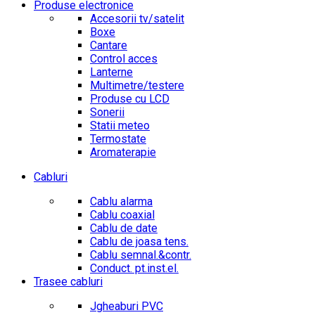
Produse electronice
Accesorii tv/satelit
Boxe
Cantare
Control acces
Lanterne
Multimetre/testere
Produse cu LCD
Sonerii
Statii meteo
Termostate
Aromaterapie
Cabluri
Cablu alarma
Cablu coaxial
Cablu de date
Cablu de joasa tens.
Cablu semnal.&contr.
Conduct. pt.inst.el.
Trasee cabluri
Jgheaburi PVC