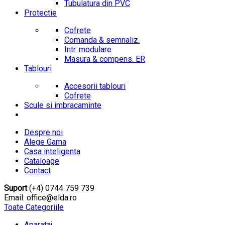
Tubulatura din PVC
Protectie
Cofrete
Comanda & semnaliz.
Intr. modulare
Masura & compens. ER
Tablouri
Accesorii tablouri
Cofrete
Scule si imbracaminte
Despre noi
Alege Gama
Casa inteligenta
Cataloage
Contact
Suport
(+4) 0744 759 739
Email: office@elda.ro
Toate Categoriile
Aparataj