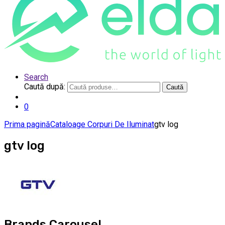
Search
Caută după:
Caută
0
Prima pagină
Cataloage Corpuri De Iluminat
gtv log
gtv log
Brands Carousel