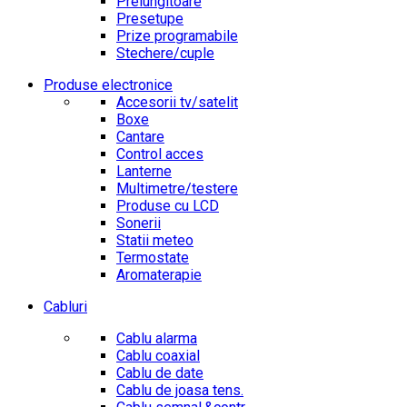
Prelungitoare
Presetupe
Prize programabile
Stechere/cuple
Produse electronice
Accesorii tv/satelit
Boxe
Cantare
Control acces
Lanterne
Multimetre/testere
Produse cu LCD
Sonerii
Statii meteo
Termostate
Aromaterapie
Cabluri
Cablu alarma
Cablu coaxial
Cablu de date
Cablu de joasa tens.