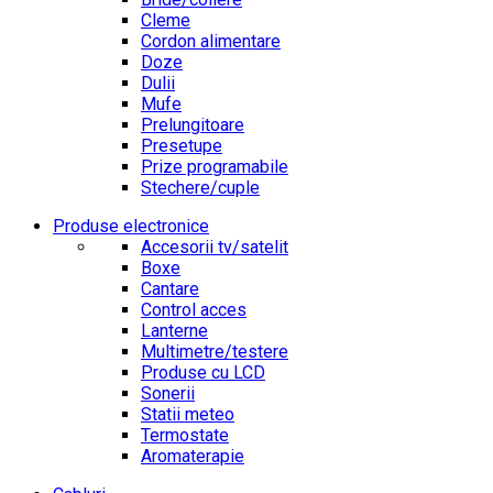
Cleme
Cordon alimentare
Doze
Dulii
Mufe
Prelungitoare
Presetupe
Prize programabile
Stechere/cuple
Produse electronice
Accesorii tv/satelit
Boxe
Cantare
Control acces
Lanterne
Multimetre/testere
Produse cu LCD
Sonerii
Statii meteo
Termostate
Aromaterapie