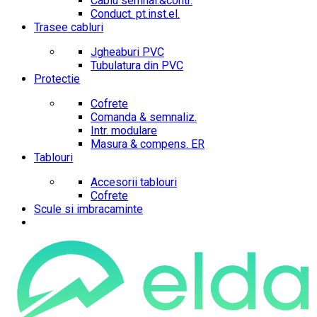
Cablu semnal.&contr.
Conduct. pt.inst.el.
Trasee cabluri
Jgheaburi PVC
Tubulatura din PVC
Protectie
Cofrete
Comanda & semnaliz.
Intr. modulare
Masura & compens. ER
Tablouri
Accesorii tablouri
Cofrete
Scule si imbracaminte