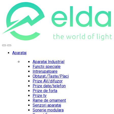
Skip
Skip
to
to
navigation
content
Aparataj
Aparataj Industrial
Functii speciale
Intrerupatoare
Obturat./Taste/Placi
Prize AV/difuzor
Prize date/telefon
Prize de forta
Prize tv
Rame de ornament
Senzori aparataj
Sonerie modulara