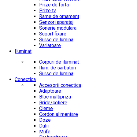
Prize de forta
Prize tv
Rame de ornament
Senzori aparataj
Sonerie modulara
Suport fixare
Surse de lumina
Variatoare
Iluminat
Corpuri de iluminat
Ilum. de sarbatori
Surse de lumina
Conectica
Accesorii conectica
Adaptoare
Bloc multipriza
Bride/coliere
Cleme
Cordon alimentare
Doze
Dulii
Mufe