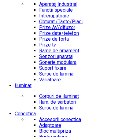
Aparataj Industrial
Functii speciale
Intrerupatoare
Obturat./Taste/Placi
Prize AV/difuzor
Prize date/telefon
Prize de forta
Prize tv
Rame de ornament
Senzori aparataj
Sonerie modulara
Suport fixare
Surse de lumina
Variatoare
Iluminat
Corpuri de iluminat
Ilum. de sarbatori
Surse de lumina
Conectica
Accesorii conectica
Adaptoare
Bloc multipriza
Bride/coliere