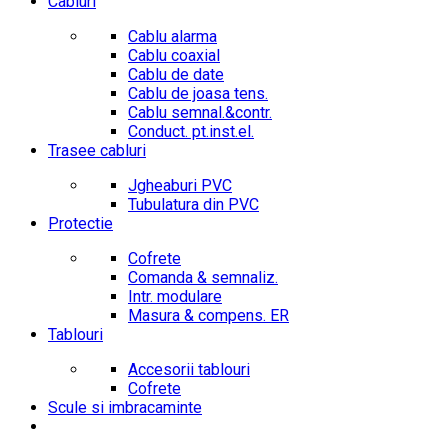
Cabluri
Cablu alarma
Cablu coaxial
Cablu de date
Cablu de joasa tens.
Cablu semnal.&contr.
Conduct. pt.inst.el.
Trasee cabluri
Jgheaburi PVC
Tubulatura din PVC
Protectie
Cofrete
Comanda & semnaliz.
Intr. modulare
Masura & compens. ER
Tablouri
Accesorii tablouri
Cofrete
Scule si imbracaminte