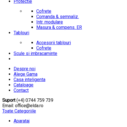
Protectie
Cofrete
Comanda & semnaliz.
Intr. modulare
Masura & compens. ER
Tablouri
Accesorii tablouri
Cofrete
Scule si imbracaminte
Despre noi
Alege Gama
Casa inteligenta
Cataloage
Contact
Suport
(+4) 0744 759 739
Email: office@elda.ro
Toate Categoriile
Aparataj