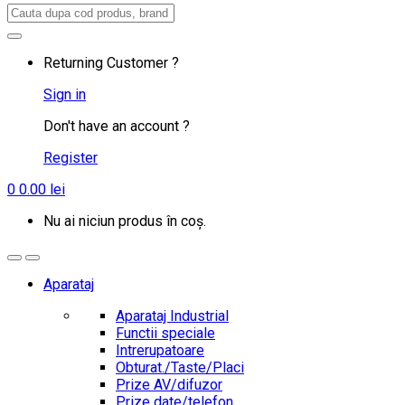
Search
for:
Returning Customer ?
Sign in
Don't have an account ?
Register
0
0.00
lei
Nu ai niciun produs în coș.
Aparataj
Aparataj Industrial
Functii speciale
Intrerupatoare
Obturat./Taste/Placi
Prize AV/difuzor
Prize date/telefon