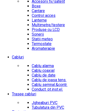
Accesorii tv/satelit
Boxe
Cantare
Control acces
Lanterne
Multimetre/testere
Produse cu LCD
Sonerii
Statii meteo
Termostate
Aromaterapie
Cabluri
Cablu alarma
Cablu coaxial
Cablu de date
Cablu de joasa tens.
Cablu semnal.&contr.
Conduct. pt.inst.el.
Trasee cabluri
Jgheaburi PVC
Tubulatura din PVC