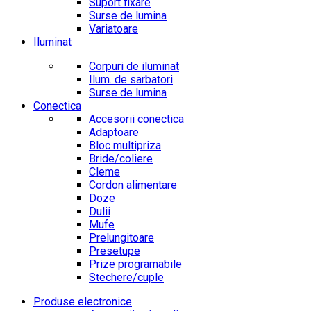
Suport fixare
Surse de lumina
Variatoare
Iluminat
Corpuri de iluminat
Ilum. de sarbatori
Surse de lumina
Conectica
Accesorii conectica
Adaptoare
Bloc multipriza
Bride/coliere
Cleme
Cordon alimentare
Doze
Dulii
Mufe
Prelungitoare
Presetupe
Prize programabile
Stechere/cuple
Produse electronice