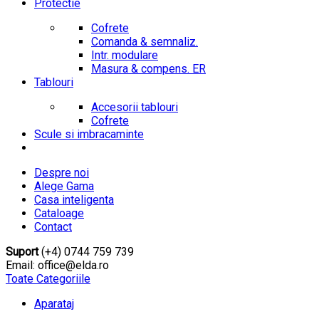
Protectie
Cofrete
Comanda & semnaliz.
Intr. modulare
Masura & compens. ER
Tablouri
Accesorii tablouri
Cofrete
Scule si imbracaminte
Despre noi
Alege Gama
Casa inteligenta
Cataloage
Contact
Suport
(+4) 0744 759 739
Email: office@elda.ro
Toate Categoriile
Aparataj