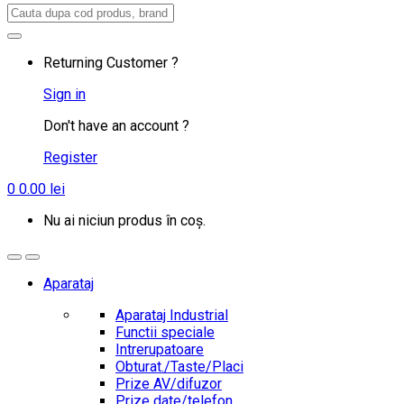
Search
for:
Returning Customer ?
Sign in
Don't have an account ?
Register
0
0.00
lei
Nu ai niciun produs în coș.
Aparataj
Aparataj Industrial
Functii speciale
Intrerupatoare
Obturat./Taste/Placi
Prize AV/difuzor
Prize date/telefon