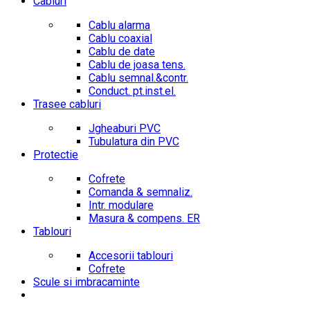
Cabluri
Cablu alarma
Cablu coaxial
Cablu de date
Cablu de joasa tens.
Cablu semnal.&contr.
Conduct. pt.inst.el.
Trasee cabluri
Jgheaburi PVC
Tubulatura din PVC
Protectie
Cofrete
Comanda & semnaliz.
Intr. modulare
Masura & compens. ER
Tablouri
Accesorii tablouri
Cofrete
Scule si imbracaminte