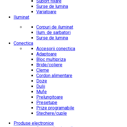
Suport fixare
Surse de lumina
Variatoare
Iluminat
Corpuri de iluminat
Ilum. de sarbatori
Surse de lumina
Conectica
Accesorii conectica
Adaptoare
Bloc multipriza
Bride/coliere
Cleme
Cordon alimentare
Doze
Dulii
Mufe
Prelungitoare
Presetupe
Prize programabile
Stechere/cuple
Produse electronice