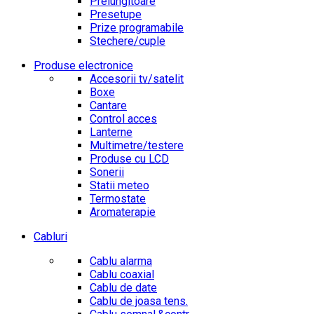
Prelungitoare
Presetupe
Prize programabile
Stechere/cuple
Produse electronice
Accesorii tv/satelit
Boxe
Cantare
Control acces
Lanterne
Multimetre/testere
Produse cu LCD
Sonerii
Statii meteo
Termostate
Aromaterapie
Cabluri
Cablu alarma
Cablu coaxial
Cablu de date
Cablu de joasa tens.