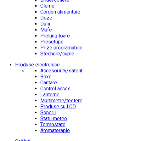
Cleme
Cordon alimentare
Doze
Dulii
Mufe
Prelungitoare
Presetupe
Prize programabile
Stechere/cuple
Produse electronice
Accesorii tv/satelit
Boxe
Cantare
Control acces
Lanterne
Multimetre/testere
Produse cu LCD
Sonerii
Statii meteo
Termostate
Aromaterapie