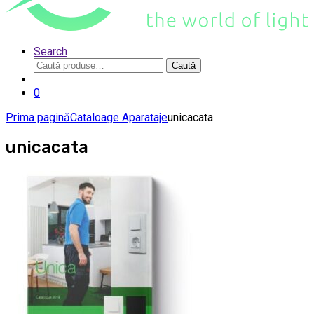
Search
Caută
Caută
după:
0
Prima pagină
Cataloage Aparataje
unicacata
unicacata