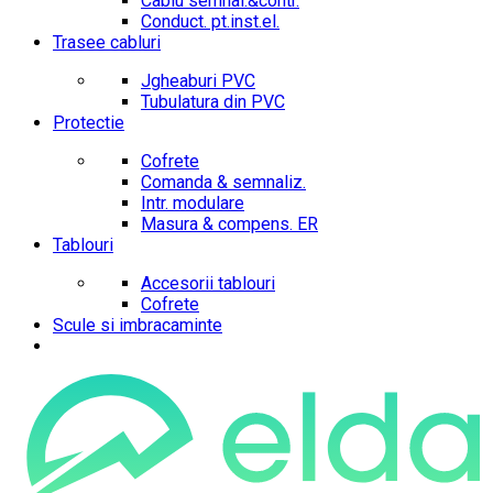
Cablu semnal.&contr.
Conduct. pt.inst.el.
Trasee cabluri
Jgheaburi PVC
Tubulatura din PVC
Protectie
Cofrete
Comanda & semnaliz.
Intr. modulare
Masura & compens. ER
Tablouri
Accesorii tablouri
Cofrete
Scule si imbracaminte