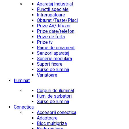
Aparataj Industrial
Functii speciale
Intrerupatoare
Obturat./Taste/Placi
Prize AV/difuzor
Prize date/telefon
Prize de forta
Prize tv
Rame de ornament
Senzori aparataj
Sonerie modulara
Suport fixare
Surse de lumina
Variatoare
Iluminat
Corpuri de iluminat
Ilum. de sarbatori
Surse de lumina
Conectica
Accesorii conectica
Adaptoare
Bloc multipriza
Bride/coliere