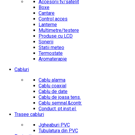
Accesorii tv/satelit
Boxe
Cantare
Control acces
Lanterne
Multimetre/testere
Produse cu LCD
Sonerii
Statii meteo
Termostate
Aromaterapie
Cabluri
Cablu alarma
Cablu coaxial
Cablu de date
Cablu de joasa tens.
Cablu semnal.&contr.
Conduct. pt.inst.el.
Trasee cabluri
Jgheaburi PVC
Tubulatura din PVC