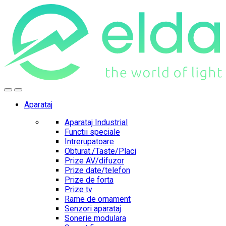
Skip
Skip
to
to
navigation
content
Aparataj
Aparataj Industrial
Functii speciale
Intrerupatoare
Obturat./Taste/Placi
Prize AV/difuzor
Prize date/telefon
Prize de forta
Prize tv
Rame de ornament
Senzori aparataj
Sonerie modulara