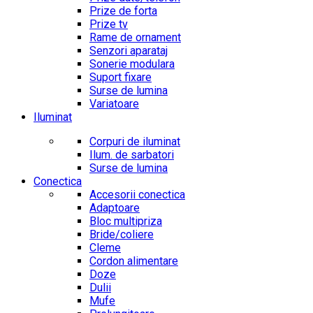
Prize de forta
Prize tv
Rame de ornament
Senzori aparataj
Sonerie modulara
Suport fixare
Surse de lumina
Variatoare
Iluminat
Corpuri de iluminat
Ilum. de sarbatori
Surse de lumina
Conectica
Accesorii conectica
Adaptoare
Bloc multipriza
Bride/coliere
Cleme
Cordon alimentare
Doze
Dulii
Mufe