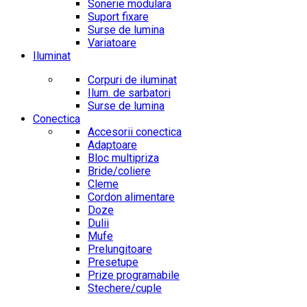
Sonerie modulara
Suport fixare
Surse de lumina
Variatoare
Iluminat
Corpuri de iluminat
Ilum. de sarbatori
Surse de lumina
Conectica
Accesorii conectica
Adaptoare
Bloc multipriza
Bride/coliere
Cleme
Cordon alimentare
Doze
Dulii
Mufe
Prelungitoare
Presetupe
Prize programabile
Stechere/cuple