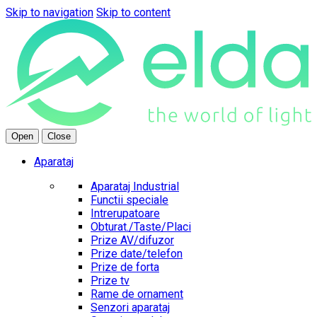
Skip to navigation
Skip to content
Open
Close
Aparataj
Aparataj Industrial
Functii speciale
Intrerupatoare
Obturat./Taste/Placi
Prize AV/difuzor
Prize date/telefon
Prize de forta
Prize tv
Rame de ornament
Senzori aparataj