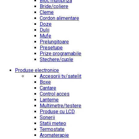
Bloc multipriza
Bride/coliere
Cleme
Cordon alimentare
Doze
Dulii
Mufe
Prelungitoare
Presetupe
Prize programabile
Stechere/cuple
Produse electronice
Accesorii tv/satelit
Boxe
Cantare
Control acces
Lanterne
Multimetre/testere
Produse cu LCD
Sonerii
Statii meteo
Termostate
Aromaterapie