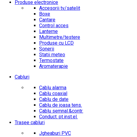
Produse electronice
Accesorii tv/satelit
Boxe
Cantare
Control acces
Lanterne
Multimetre/testere
Produse cu LCD
Sonerii
Statii meteo
Termostate
Aromaterapie
Cabluri
Cablu alarma
Cablu coaxial
Cablu de date
Cablu de joasa tens.
Cablu semnal.&contr.
Conduct. pt.inst.el.
Trasee cabluri
Jgheaburi PVC