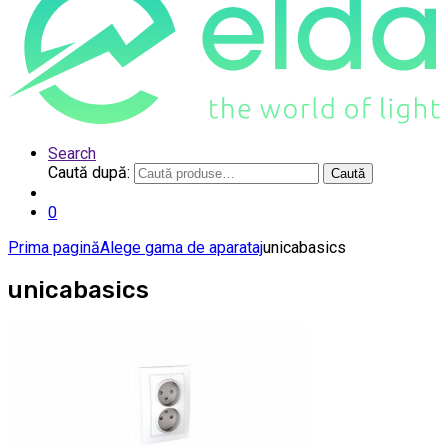
Search
Caută după:
Caută
0
Prima pagină
Alege gama de aparataj
unicabasics
unicabasics