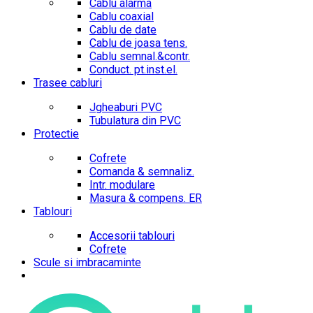
Cablu alarma
Cablu coaxial
Cablu de date
Cablu de joasa tens.
Cablu semnal.&contr.
Conduct. pt.inst.el.
Trasee cabluri
Jgheaburi PVC
Tubulatura din PVC
Protectie
Cofrete
Comanda & semnaliz.
Intr. modulare
Masura & compens. ER
Tablouri
Accesorii tablouri
Cofrete
Scule si imbracaminte