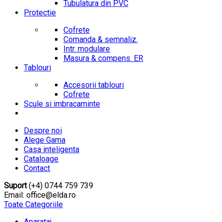
Tubulatura din PVC
Protectie
Cofrete
Comanda & semnaliz.
Intr. modulare
Masura & compens. ER
Tablouri
Accesorii tablouri
Cofrete
Scule si imbracaminte
Despre noi
Alege Gama
Casa inteligenta
Cataloage
Contact
Suport
(+4) 0744 759 739
Email: office@elda.ro
Toate Categoriile
Aparataj