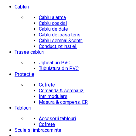
Cabluri
Cablu alarma
Cablu coaxial
Cablu de date
Cablu de joasa tens.
Cablu semnal.&contr.
Conduct. pt.inst.el.
Trasee cabluri
Jgheaburi PVC
Tubulatura din PVC
Protectie
Cofrete
Comanda & semnaliz.
Intr. modulare
Masura & compens. ER
Tablouri
Accesorii tablouri
Cofrete
Scule si imbracaminte