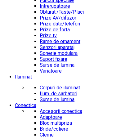
Functii speciale
Intrerupatoare
Obturat./Taste/Placi
Prize AV/difuzor
Prize date/telefon
Prize de forta
Prize tv
Rame de ornament
Senzori aparataj
Sonerie modulara
Suport fixare
Surse de lumina
Variatoare
Iluminat
Corpuri de iluminat
Ilum. de sarbatori
Surse de lumina
Conectica
Accesorii conectica
Adaptoare
Bloc multipriza
Bride/coliere
Cleme