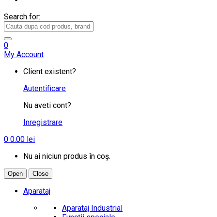
Search for:
0
My Account
Client existent?
Autentificare
Nu aveti cont?
Inregistrare
0
0.00
lei
Nu ai niciun produs în coș.
Open
Close
Aparataj
Aparataj Industrial