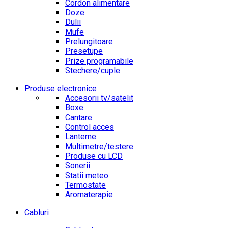
Cordon alimentare
Doze
Dulii
Mufe
Prelungitoare
Presetupe
Prize programabile
Stechere/cuple
Produse electronice
Accesorii tv/satelit
Boxe
Cantare
Control acces
Lanterne
Multimetre/testere
Produse cu LCD
Sonerii
Statii meteo
Termostate
Aromaterapie
Cabluri