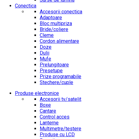
Conectica
Accesorii conectica
Adaptoare
Bloc multipriza
Bride/coliere
Cleme
Cordon alimentare
Doze
Dulii
Mufe
Prelungitoare
Presetupe
Prize programabile
Stechere/cuple
Produse electronice
Accesorii tv/satelit
Boxe
Cantare
Control acces
Lanterne
Multimetre/testere
Produse cu LCD