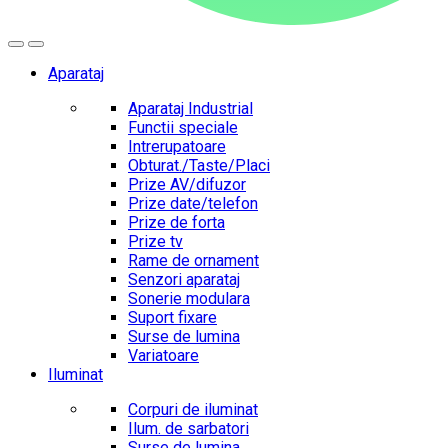
Aparataj
Aparataj Industrial
Functii speciale
Intrerupatoare
Obturat./Taste/Placi
Prize AV/difuzor
Prize date/telefon
Prize de forta
Prize tv
Rame de ornament
Senzori aparataj
Sonerie modulara
Suport fixare
Surse de lumina
Variatoare
Iluminat
Corpuri de iluminat
Ilum. de sarbatori
Surse de lumina