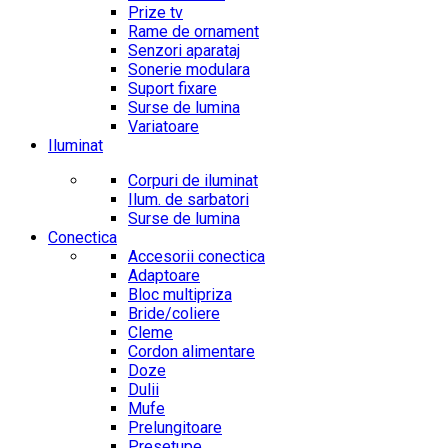
Prize tv
Rame de ornament
Senzori aparataj
Sonerie modulara
Suport fixare
Surse de lumina
Variatoare
Iluminat
Corpuri de iluminat
Ilum. de sarbatori
Surse de lumina
Conectica
Accesorii conectica
Adaptoare
Bloc multipriza
Bride/coliere
Cleme
Cordon alimentare
Doze
Dulii
Mufe
Prelungitoare
Presetupe