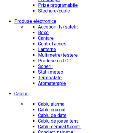
Prize programabile
Stechere/cuple
Produse electronice
Accesorii tv/satelit
Boxe
Cantare
Control acces
Lanterne
Multimetre/testere
Produse cu LCD
Sonerii
Statii meteo
Termostate
Aromaterapie
Cabluri
Cablu alarma
Cablu coaxial
Cablu de date
Cablu de joasa tens.
Cablu semnal.&contr.
Conduct. pt.inst.el.