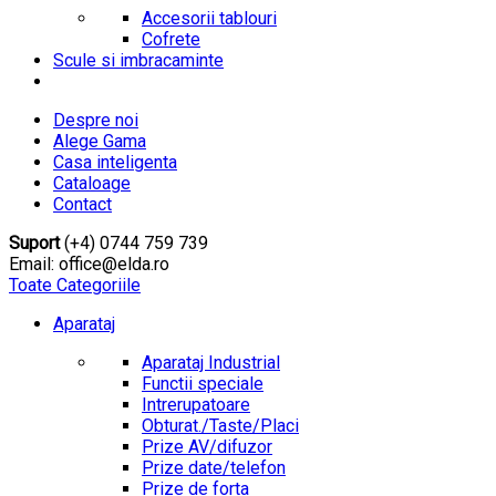
Accesorii tablouri
Cofrete
Scule si imbracaminte
Despre noi
Alege Gama
Casa inteligenta
Cataloage
Contact
Suport
(+4) 0744 759 739
Email: office@elda.ro
Toate Categoriile
Aparataj
Aparataj Industrial
Functii speciale
Intrerupatoare
Obturat./Taste/Placi
Prize AV/difuzor
Prize date/telefon
Prize de forta