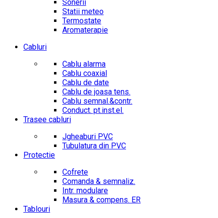
Sonerii
Statii meteo
Termostate
Aromaterapie
Cabluri
Cablu alarma
Cablu coaxial
Cablu de date
Cablu de joasa tens.
Cablu semnal.&contr.
Conduct. pt.inst.el.
Trasee cabluri
Jgheaburi PVC
Tubulatura din PVC
Protectie
Cofrete
Comanda & semnaliz.
Intr. modulare
Masura & compens. ER
Tablouri