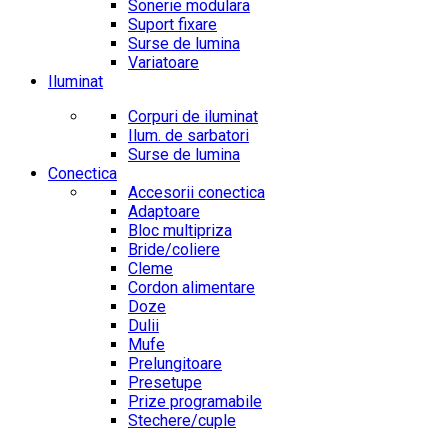
Sonerie modulara
Suport fixare
Surse de lumina
Variatoare
Iluminat
Corpuri de iluminat
Ilum. de sarbatori
Surse de lumina
Conectica
Accesorii conectica
Adaptoare
Bloc multipriza
Bride/coliere
Cleme
Cordon alimentare
Doze
Dulii
Mufe
Prelungitoare
Presetupe
Prize programabile
Stechere/cuple