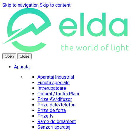
Skip to navigation
Skip to content
Open
Close
Aparataj
Aparataj Industrial
Functii speciale
Intrerupatoare
Obturat./Taste/Placi
Prize AV/difuzor
Prize date/telefon
Prize de forta
Prize tv
Rame de ornament
Senzori aparataj