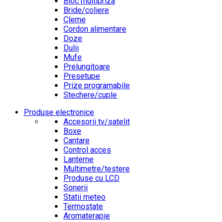
Bloc multipriza
Bride/coliere
Cleme
Cordon alimentare
Doze
Dulii
Mufe
Prelungitoare
Presetupe
Prize programabile
Stechere/cuple
Produse electronice
Accesorii tv/satelit
Boxe
Cantare
Control acces
Lanterne
Multimetre/testere
Produse cu LCD
Sonerii
Statii meteo
Termostate
Aromaterapie