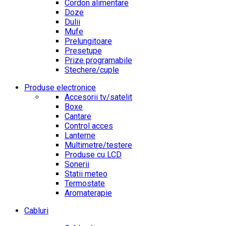
Cordon alimentare
Doze
Dulii
Mufe
Prelungitoare
Presetupe
Prize programabile
Stechere/cuple
Produse electronice
Accesorii tv/satelit
Boxe
Cantare
Control acces
Lanterne
Multimetre/testere
Produse cu LCD
Sonerii
Statii meteo
Termostate
Aromaterapie
Cabluri