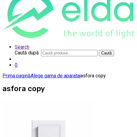
Search
Caută după:
Caută
0
Prima pagină
Alege gama de aparataj
asfora copy
asfora copy