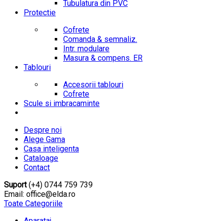
Tubulatura din PVC
Protectie
Cofrete
Comanda & semnaliz.
Intr. modulare
Masura & compens. ER
Tablouri
Accesorii tablouri
Cofrete
Scule si imbracaminte
Despre noi
Alege Gama
Casa inteligenta
Cataloage
Contact
Suport
(+4) 0744 759 739
Email: office@elda.ro
Toate Categoriile
Aparataj