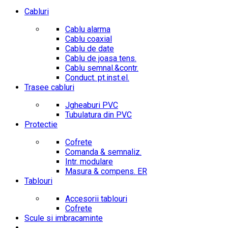
Cabluri
Cablu alarma
Cablu coaxial
Cablu de date
Cablu de joasa tens.
Cablu semnal.&contr.
Conduct. pt.inst.el.
Trasee cabluri
Jgheaburi PVC
Tubulatura din PVC
Protectie
Cofrete
Comanda & semnaliz.
Intr. modulare
Masura & compens. ER
Tablouri
Accesorii tablouri
Cofrete
Scule si imbracaminte