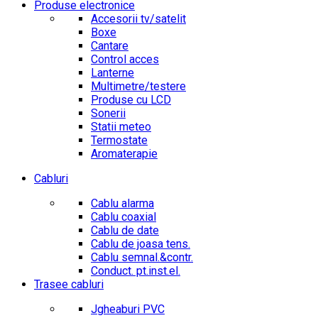
Produse electronice
Accesorii tv/satelit
Boxe
Cantare
Control acces
Lanterne
Multimetre/testere
Produse cu LCD
Sonerii
Statii meteo
Termostate
Aromaterapie
Cabluri
Cablu alarma
Cablu coaxial
Cablu de date
Cablu de joasa tens.
Cablu semnal.&contr.
Conduct. pt.inst.el.
Trasee cabluri
Jgheaburi PVC