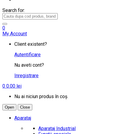
Search for:
0
My Account
Client existent?
Autentificare
Nu aveti cont?
Inregistrare
0
0.00
lei
Nu ai niciun produs în coș.
Open
Close
Aparataj
Aparataj Industrial