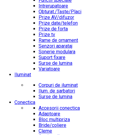
Functii speciale
Intrerupatoare
Obturat./Taste/Placi
Prize AV/difuzor
Prize date/telefon
Prize de forta
Prize tv
Rame de ornament
Senzori aparataj
Sonerie modulara
Suport fixare
Surse de lumina
Variatoare
Iluminat
Corpuri de iluminat
Ilum. de sarbatori
Surse de lumina
Conectica
Accesorii conectica
Adaptoare
Bloc multipriza
Bride/coliere
Cleme