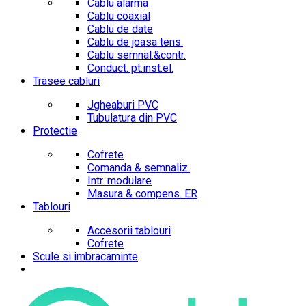
Cablu alarma
Cablu coaxial
Cablu de date
Cablu de joasa tens.
Cablu semnal.&contr.
Conduct. pt.inst.el.
Trasee cabluri
Jgheaburi PVC
Tubulatura din PVC
Protectie
Cofrete
Comanda & semnaliz.
Intr. modulare
Masura & compens. ER
Tablouri
Accesorii tablouri
Cofrete
Scule si imbracaminte